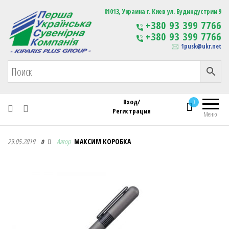
Первая Украинская Сувенирная Компания
01013, Украина г. Киев ул. Будиндустрии 9
Изготовление
+380 93 399 7766
сувенирной продукции
+380 93 399 7766
с логотипом
1pusk@ukr.net
Вход/
0
Регистрация
Меню
Первая Украинская Сувенирная Компания
29.05.2019
Автор
МАКСИМ КОРОБКА
0