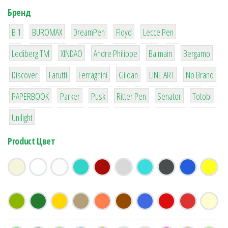
Бренд
1
1
1
2
2
B 1
BUROMAX
DreamPen
Floyd
Lecce Pen
3
3
1
4
26
Lediberg ТМ
XINDAO
Andre Philippe
Balmain
Bergamo
64
299
4
42
4
90
Discover
Farutti
Ferraghini
Gildan
LINE ART
No Brand
8
6
2
22
15
43
PAPERBOOK
Parker
Pusk
Ritter Pen
Senator
Totobi
1
Unilight
Product Цвет