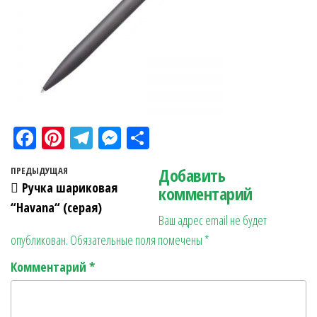
Fa
Pi
Te
M
О
ce
nt
le
es
тп
Навигация по записям
Добавить
Предыдущая запись
ПРЕДЫДУЩАЯ
bo
er
gr
se
ра
Ручка шариковая
комментарий
ok
es
a
n
в
“Havana“ (серая)
Ваш адрес email не будет
t
m
ge
ит
опубликован.
Обязательные поля помечены
*
r
ь
Комментарий
*