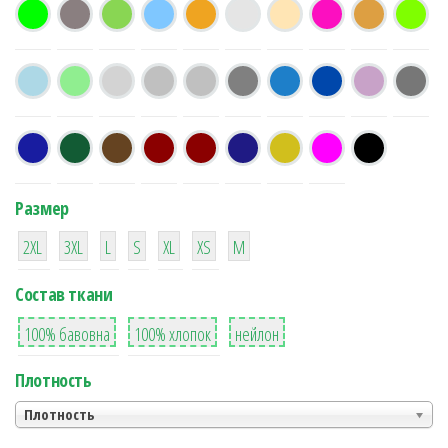
Размер
38
16
42
42
42
4
42
2XL
3XL
L
S
XL
XS
М
Состав ткани
8
36
2
100% бавовна
100% хлопок
нейлон
Плотность
Плотность