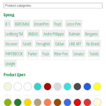
Бренд
1
1
1
2
2
B 1
BUROMAX
DreamPen
Floyd
Lecce Pen
3
3
1
4
26
Lediberg ТМ
XINDAO
Andre Philippe
Balmain
Bergamo
64
299
4
42
4
90
Discover
Farutti
Ferraghini
Gildan
LINE ART
No Brand
8
6
2
22
15
43
PAPERBOOK
Parker
Pusk
Ritter Pen
Senator
Totobi
1
Unilight
Product Цвет