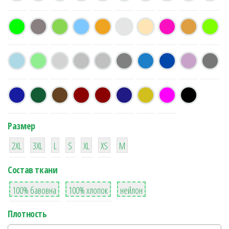
Размер
38
16
42
42
42
4
42
2XL
3XL
L
S
XL
XS
М
Состав ткани
8
36
2
100% бавовна
100% хлопок
нейлон
Плотность