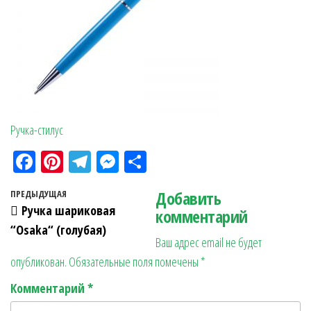
Ручка-стилус
Fa
Pi
Te
M
О
ce
nt
le
es
тп
Навигация по записям
Добавить
Предыдущая запись
ПРЕДЫДУЩАЯ
bo
er
gr
se
ра
Ручка шариковая
комментарий
ok
es
a
n
в
“Osaka“ (голубая)
Ваш адрес email не будет
t
m
ge
ит
опубликован.
Обязательные поля помечены
*
r
ь
Комментарий
*