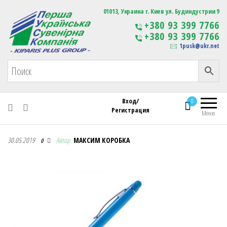
Первая Украинская Сувенирная Компания
01013, Украина г. Киев ул. Будиндустрии 9
Изготовление
+380 93 399 7766
сувенирной продукции
+380 93 399 7766
с логотипом
1pusk@ukr.net
Вход/
0
Регистрация
Меню
Первая Украинская Сувенирная Компания
30.05.2019
Автор
МАКСИМ КОРОБКА
0