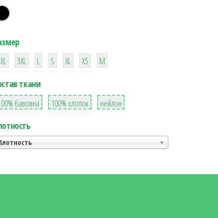
азмер
38
16
42
42
42
4
42
2XL
3XL
L
S
XL
XS
М
остав ткани
8
36
2
100% бавовна
100% хлопок
нейлон
лотность
Плотность