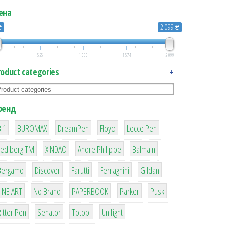
ена
₴
2 099 ₴
525
1 050
1 574
2 099
roduct categories
+
ренд
1
1
1
2
2
 1
BUROMAX
DreamPen
Floyd
Lecce Pen
3
3
1
4
Lediberg ТМ
XINDAO
Andre Philippe
Balmain
26
64
299
4
42
Bergamo
Discover
Farutti
Ferraghini
Gildan
4
90
8
6
2
LINE ART
No Brand
PAPERBOOK
Parker
Pusk
22
15
43
1
itter Pen
Senator
Totobi
Unilight