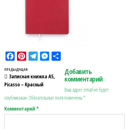
Fa
Pi
Te
M
О
ce
nt
le
es
тп
Навигация по записям
Добавить
Предыдущая запись
ПРЕДЫДУЩАЯ
bo
er
gr
se
ра
Записная книжка А5,
комментарий
ok
es
a
n
в
Picasso – Красный
Ваш адрес email не будет
t
m
ge
ит
опубликован.
Обязательные поля помечены
*
r
ь
Комментарий
*