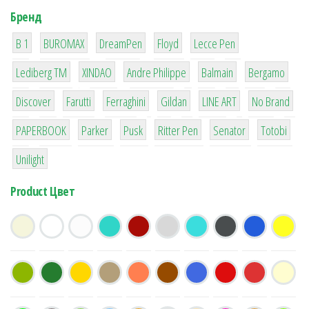
Бренд
1
1
1
2
2
B 1
BUROMAX
DreamPen
Floyd
Lecce Pen
3
3
1
4
26
Lediberg ТМ
XINDAO
Andre Philippe
Balmain
Bergamo
64
299
4
42
4
90
Discover
Farutti
Ferraghini
Gildan
LINE ART
No Brand
8
6
2
22
15
43
PAPERBOOK
Parker
Pusk
Ritter Pen
Senator
Totobi
1
Unilight
Product Цвет