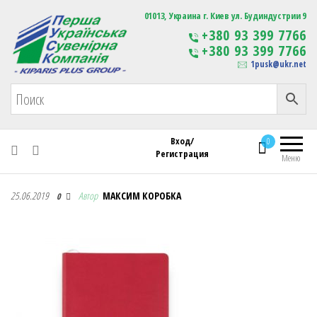
Первая Украинская Сувенирная Компания
01013, Украина г. Киев ул. Будиндустрии 9
Изготовление
+380 93 399 7766
сувенирной продукции
+380 93 399 7766
с логотипом
1pusk@ukr.net
Вход/
0
Регистрация
Меню
Первая Украинская Сувенирная Компания
25.06.2019
Автор
МАКСИМ КОРОБКА
0