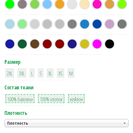
Размер
38
16
42
42
42
4
42
2XL
3XL
L
S
XL
XS
М
Состав ткани
8
36
2
100% бавовна
100% хлопок
нейлон
Плотность
Плотность