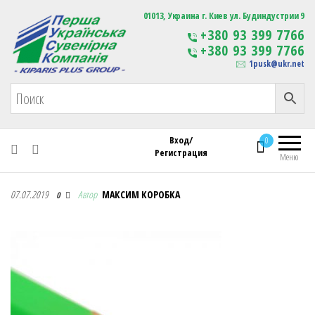
Первая Украинская Сувенирная Компания
01013, Украина г. Киев ул. Будиндустрии 9
Изготовление
+380 93 399 7766
сувенирной продукции
+380 93 399 7766
с логотипом
1pusk@ukr.net
Вход/
0
Регистрация
Меню
Первая Украинская Сувенирная Компания
07.07.2019
Автор
МАКСИМ КОРОБКА
0