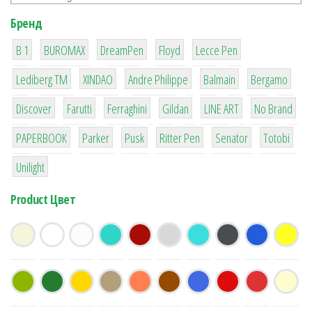
Бренд
1
1
1
2
2
B 1
BUROMAX
DreamPen
Floyd
Lecce Pen
3
3
1
4
26
Lediberg ТМ
XINDAO
Andre Philippe
Balmain
Bergamo
64
299
4
42
4
90
Discover
Farutti
Ferraghini
Gildan
LINE ART
No Brand
8
6
2
22
15
43
PAPERBOOK
Parker
Pusk
Ritter Pen
Senator
Totobi
1
Unilight
Product Цвет