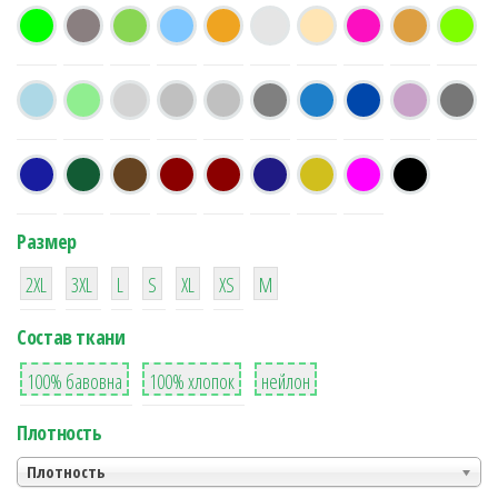
Размер
38
16
42
42
42
4
42
2XL
3XL
L
S
XL
XS
М
Состав ткани
8
36
2
100% бавовна
100% хлопок
нейлон
Плотность
Плотность