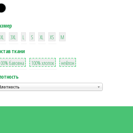
азмер
38
16
42
42
42
4
42
2XL
3XL
L
S
XL
XS
М
остав ткани
8
36
2
100% бавовна
100% хлопок
нейлон
лотность
Плотность