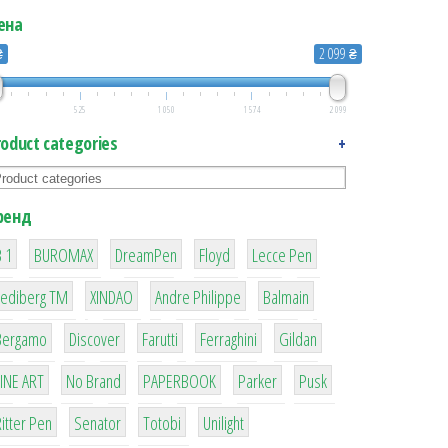
ена
₴
2 099 ₴
525
1 050
1 574
2 099
roduct categories
+
ренд
1
1
1
2
2
 1
BUROMAX
DreamPen
Floyd
Lecce Pen
3
3
1
4
Lediberg ТМ
XINDAO
Andre Philippe
Balmain
26
64
299
4
42
Bergamo
Discover
Farutti
Ferraghini
Gildan
4
90
8
6
2
LINE ART
No Brand
PAPERBOOK
Parker
Pusk
22
15
43
1
itter Pen
Senator
Totobi
Unilight