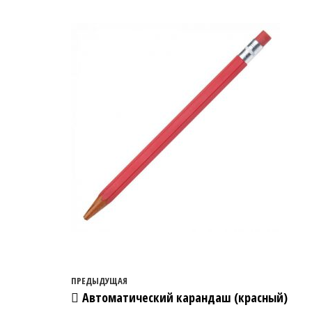
Навигация по записям
Предыдущая запись
ПРЕДЫДУЩАЯ
Автоматический карандаш (красный)