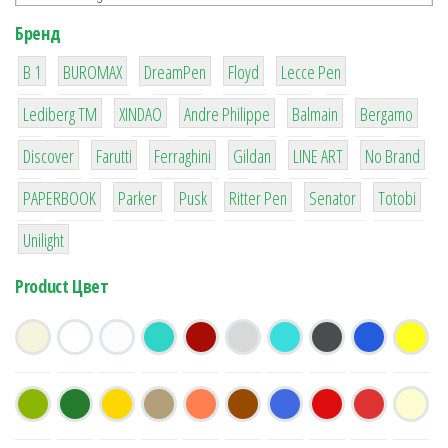
Бренд
1
1
1
2
2
B 1
BUROMAX
DreamPen
Floyd
Lecce Pen
3
3
1
4
26
Lediberg ТМ
XINDAO
Andre Philippe
Balmain
Bergamo
64
299
4
42
4
90
Discover
Farutti
Ferraghini
Gildan
LINE ART
No Brand
8
6
2
22
15
43
PAPERBOOK
Parker
Pusk
Ritter Pen
Senator
Totobi
1
Unilight
Product Цвет