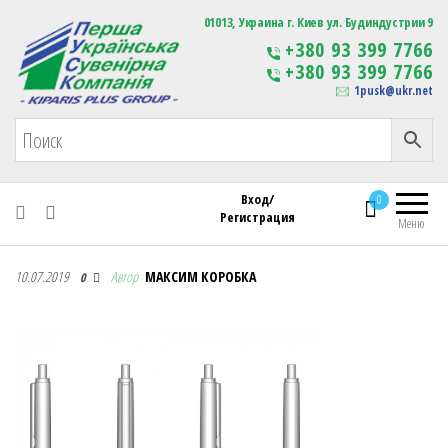
Первая Украинская Сувенирная Компания
01013, Украина г. Киев ул. Будиндустрии 9
Изготовление
+380 93 399 7766
сувенирной продукции
+380 93 399 7766
с логотипом
1pusk@ukr.net
Вход/
0
Регистрация
Меню
Первая Украинская Сувенирная Компания
10.07.2019
Автор
МАКСИМ КОРОБКА
0