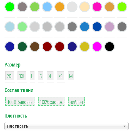
Размер
38
16
42
42
42
4
42
2XL
3XL
L
S
XL
XS
М
Состав ткани
8
36
2
100% бавовна
100% хлопок
нейлон
Плотность
Плотность