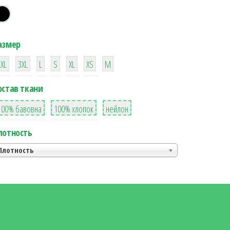
азмер
38
16
42
42
42
4
42
2XL
3XL
L
S
XL
XS
М
остав ткани
8
36
2
100% бавовна
100% хлопок
нейлон
лотность
Плотность