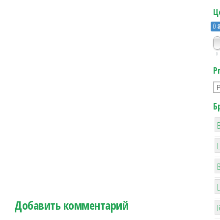
Ц
0 
0
P
Б
B
Добавить комментарий
R