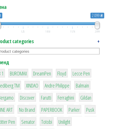
ена
₴
2 099 ₴
525
1 050
1 574
2 099
roduct categories
+
ренд
1
1
1
2
2
 1
BUROMAX
DreamPen
Floyd
Lecce Pen
3
3
1
4
Lediberg ТМ
XINDAO
Andre Philippe
Balmain
26
64
299
4
42
Bergamo
Discover
Farutti
Ferraghini
Gildan
4
90
8
6
2
LINE ART
No Brand
PAPERBOOK
Parker
Pusk
22
15
43
1
itter Pen
Senator
Totobi
Unilight