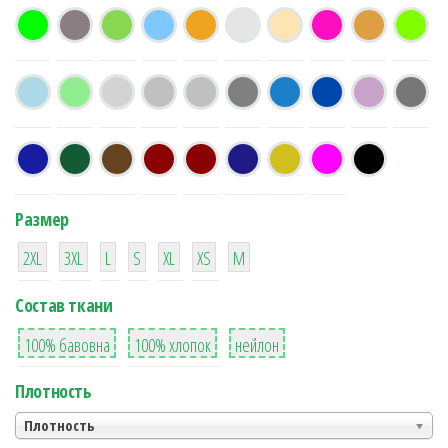
Размер
38
16
42
42
42
4
42
2XL
3XL
L
S
XL
XS
М
Состав ткани
8
36
2
100% бавовна
100% хлопок
нейлон
Плотность
Плотность