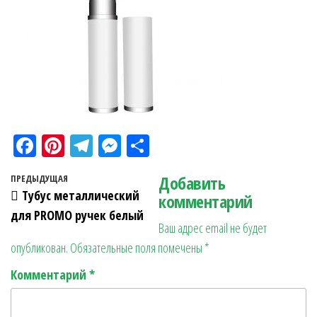
Fa
Pi
Te
M
О
ce
nt
le
es
тп
Навигация по записям
Добавить
Предыдущая запись
ПРЕДЫДУЩАЯ
bo
er
gr
se
ра
Тубус металлический
комментарий
ok
es
a
n
в
для PROMO ручек белый
Ваш адрес email не будет
t
m
ge
ит
опубликован.
Обязательные поля помечены
*
r
ь
Комментарий
*