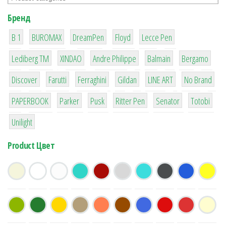
Бренд
1
1
1
2
2
B 1
BUROMAX
DreamPen
Floyd
Lecce Pen
3
3
1
4
26
Lediberg ТМ
XINDAO
Andre Philippe
Balmain
Bergamo
64
299
4
42
4
90
Discover
Farutti
Ferraghini
Gildan
LINE ART
No Brand
8
6
2
22
15
43
PAPERBOOK
Parker
Pusk
Ritter Pen
Senator
Totobi
1
Unilight
Product Цвет