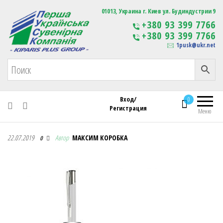
Первая Украинская Сувенирная Компания
01013, Украина г. Киев ул. Будиндустрии 9
Изготовление
+380 93 399 7766
сувенирной продукции
+380 93 399 7766
с логотипом
1pusk@ukr.net
Вход/
0
Регистрация
Меню
Первая Украинская Сувенирная Компания
22.07.2019
Автор
МАКСИМ КОРОБКА
0