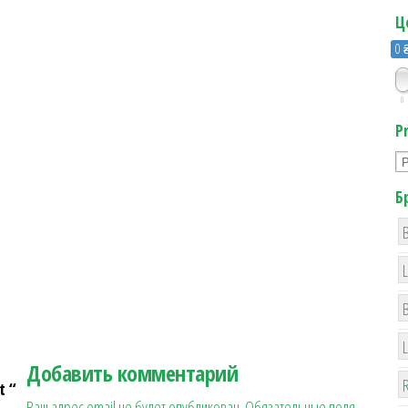
Ц
0 
0
P
Б
B
Добавить комментарий
R
t “
Ваш адрес email не будет опубликован.
Обязательные поля