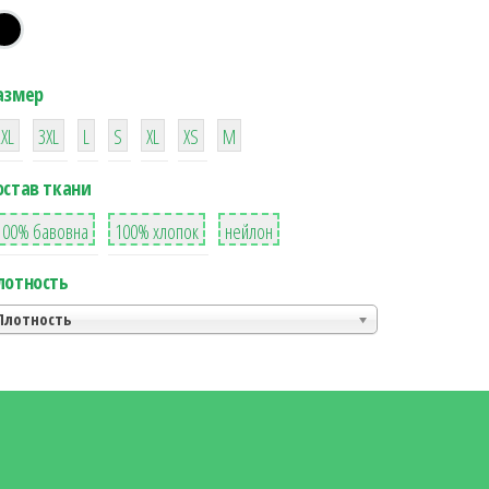
азмер
38
16
42
42
42
4
42
2XL
3XL
L
S
XL
XS
М
остав ткани
8
36
2
100% бавовна
100% хлопок
нейлон
лотность
Плотность