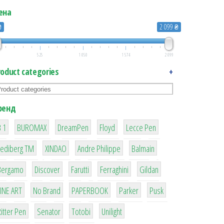
ена
₴
2 099 ₴
525
1 050
1 574
2 099
roduct categories
+
ренд
1
1
1
2
2
 1
BUROMAX
DreamPen
Floyd
Lecce Pen
3
3
1
4
Lediberg ТМ
XINDAO
Andre Philippe
Balmain
26
64
299
4
42
Bergamo
Discover
Farutti
Ferraghini
Gildan
4
90
8
6
2
LINE ART
No Brand
PAPERBOOK
Parker
Pusk
22
15
43
1
itter Pen
Senator
Totobi
Unilight