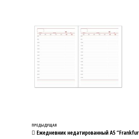
Навигация по записям
Предыдущая запись
ПРЕДЫДУЩАЯ
Ежедневник недатированный А5 “Frankfur