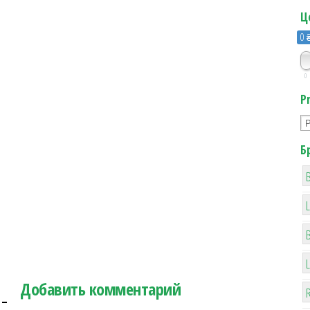
Ц
0 
0
P
Б
B
Добавить комментарий
R
 –