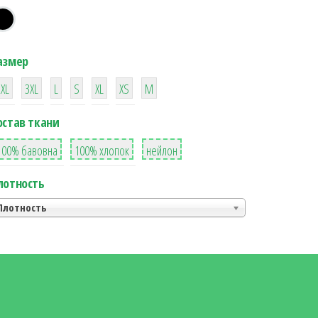
азмер
38
16
42
42
42
4
42
2XL
3XL
L
S
XL
XS
М
остав ткани
8
36
2
100% бавовна
100% хлопок
нейлон
лотность
Плотность