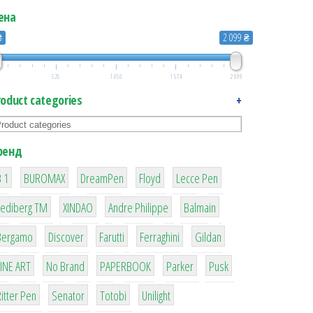
ена
₴
2 099 ₴
525
1 050
1 574
2 099
roduct categories
+
ренд
1
1
1
2
2
 1
BUROMAX
DreamPen
Floyd
Lecce Pen
3
3
1
4
Lediberg ТМ
XINDAO
Andre Philippe
Balmain
26
64
299
4
42
Bergamo
Discover
Farutti
Ferraghini
Gildan
4
90
8
6
2
LINE ART
No Brand
PAPERBOOK
Parker
Pusk
22
15
43
1
itter Pen
Senator
Totobi
Unilight