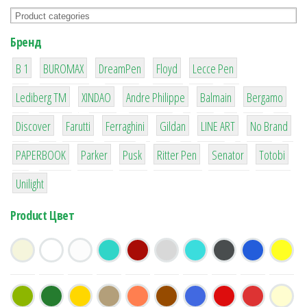
Бренд
1
1
1
2
2
B 1
BUROMAX
DreamPen
Floyd
Lecce Pen
3
3
1
4
26
Lediberg ТМ
XINDAO
Andre Philippe
Balmain
Bergamo
64
299
4
42
4
90
Discover
Farutti
Ferraghini
Gildan
LINE ART
No Brand
8
6
2
22
15
43
PAPERBOOK
Parker
Pusk
Ritter Pen
Senator
Totobi
1
Unilight
Product Цвет