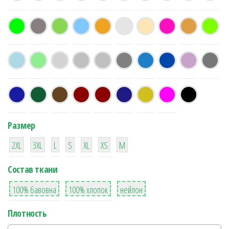
Размер
38
16
42
42
42
4
42
2XL
3XL
L
S
XL
XS
М
Состав ткани
8
36
2
100% бавовна
100% хлопок
нейлон
Плотность