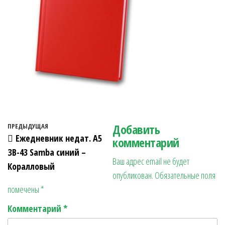
Навигация по записям
Добавить
Предыдущая запись
ПРЕДЫДУЩАЯ
Ежедневник недат. А5
комментарий
ЗВ-43 Samba синий –
Ваш адрес email не будет
Коралловый
опубликован.
Обязательные поля
помечены
*
Комментарий
*