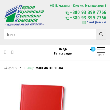
Первая Украинская Сувенирная Компания
01013, Украина г. Киев ул. Будиндустрии 9
Изготовление
+380 93 399 7766
сувенирной продукции
+380 93 399 7766
с логотипом
1pusk@ukr.net
Вход/
0
Регистрация
Меню
Первая Украинская Сувенирная Компания
18.08.2019
Автор
МАКСИМ КОРОБКА
0