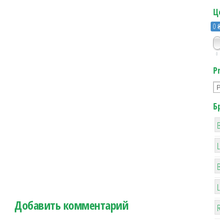
Ц
0 
0
P
Б
B
Добавить комментарий
R