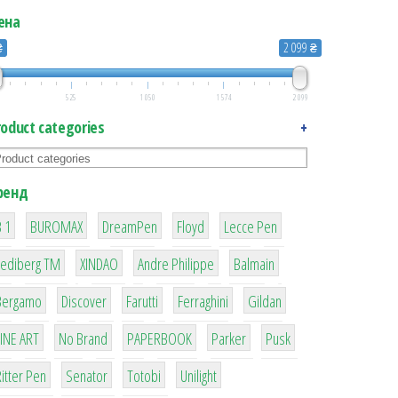
ена
₴
2 099 ₴
525
1 050
1 574
2 099
roduct categories
+
ренд
1
1
1
2
2
 1
BUROMAX
DreamPen
Floyd
Lecce Pen
3
3
1
4
Lediberg ТМ
XINDAO
Andre Philippe
Balmain
26
64
299
4
42
Bergamo
Discover
Farutti
Ferraghini
Gildan
4
90
8
6
2
LINE ART
No Brand
PAPERBOOK
Parker
Pusk
22
15
43
1
itter Pen
Senator
Totobi
Unilight