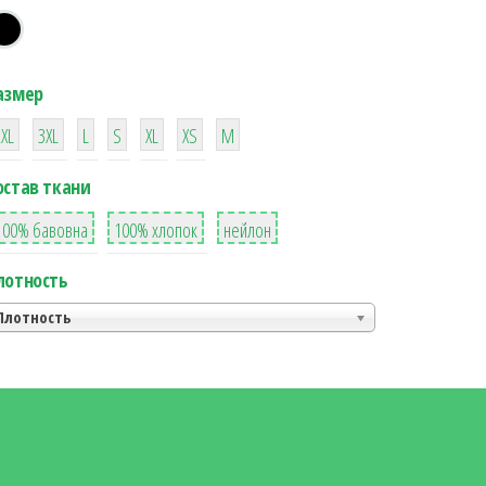
азмер
38
16
42
42
42
4
42
2XL
3XL
L
S
XL
XS
М
остав ткани
8
36
2
100% бавовна
100% хлопок
нейлон
лотность
Плотность