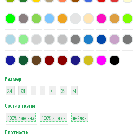
Размер
38
16
42
42
42
4
42
2XL
3XL
L
S
XL
XS
М
Состав ткани
8
36
2
100% бавовна
100% хлопок
нейлон
Плотность