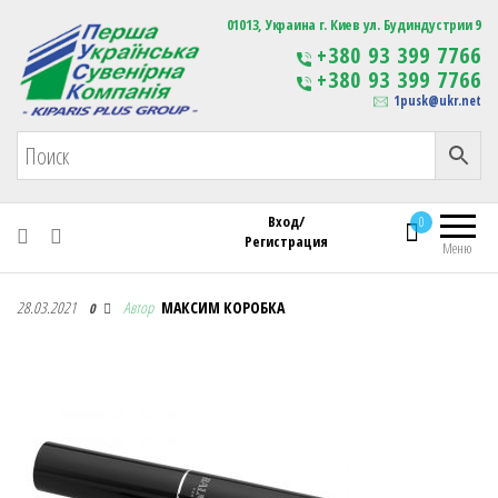
Первая Украинская Сувенирная Компания
01013, Украина г. Киев ул. Будиндустрии 9
Изготовление
+380 93 399 7766
сувенирной продукции
+380 93 399 7766
с логотипом
1pusk@ukr.net
Вход/
0
Регистрация
Меню
Первая Украинская Сувенирная Компания
28.03.2021
Автор
МАКСИМ КОРОБКА
0