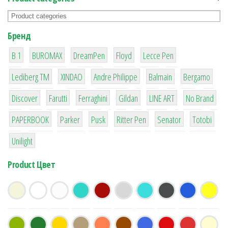
Бренд
1
1
1
2
2
B 1
BUROMAX
DreamPen
Floyd
Lecce Pen
3
3
1
4
26
Lediberg ТМ
XINDAO
Andre Philippe
Balmain
Bergamo
64
299
4
42
4
90
Discover
Farutti
Ferraghini
Gildan
LINE ART
No Brand
8
6
2
22
15
43
PAPERBOOK
Parker
Pusk
Ritter Pen
Senator
Totobi
1
Unilight
Product Цвет