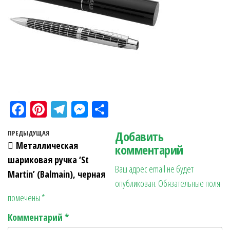
Fa
Pi
Te
M
О
ce
nt
le
es
тп
Навигация по записям
Добавить
Предыдущая запись
ПРЕДЫДУЩАЯ
bo
er
gr
se
ра
Металлическая
комментарий
ok
es
a
n
в
шариковая ручка ‘St
Ваш адрес email не будет
t
m
ge
ит
Martin’ (Balmain), черная
опубликован.
Обязательные поля
r
ь
помечены
*
Комментарий
*