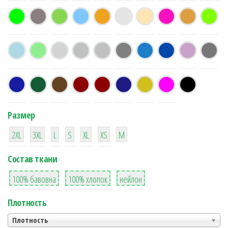
Размер
38
16
42
42
42
4
42
2XL
3XL
L
S
XL
XS
М
Состав ткани
8
36
2
100% бавовна
100% хлопок
нейлон
Плотность
Плотность