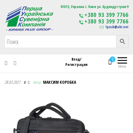
Первая Украинская Сувенирная Компания
01013, Украина г. Киев ул. Будиндустрии 9
Изготовление
+380 93 399 7766
сувенирной продукции
+380 93 399 7766
с логотипом
1pusk@ukr.net
Вход/
0
Регистрация
Меню
Первая Украинская Сувенирная Компания
28.03.2021
Автор
МАКСИМ КОРОБКА
0