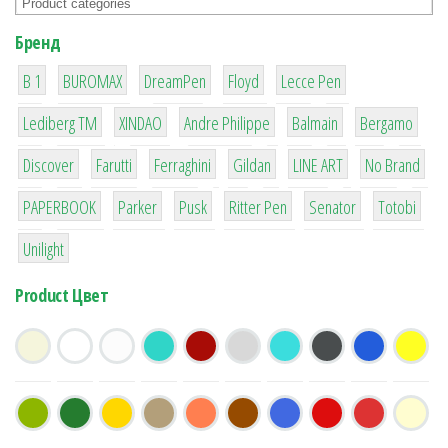
Бренд
1
1
1
2
2
B 1
BUROMAX
DreamPen
Floyd
Lecce Pen
3
3
1
4
26
Lediberg ТМ
XINDAO
Andre Philippe
Balmain
Bergamo
64
299
4
42
4
90
Discover
Farutti
Ferraghini
Gildan
LINE ART
No Brand
8
6
2
22
15
43
PAPERBOOK
Parker
Pusk
Ritter Pen
Senator
Totobi
1
Unilight
Product Цвет