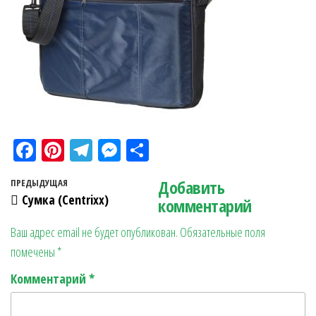
Fa
Pi
Te
M
О
ce
nt
le
es
тп
Навигация по записям
Добавить
Предыдущая запись
ПРЕДЫДУЩАЯ
bo
er
gr
se
ра
Сумка (Centrixx)
комментарий
ok
es
a
n
в
Ваш адрес email не будет опубликован.
Обязательные поля
t
m
ge
ит
помечены
*
r
ь
Комментарий
*