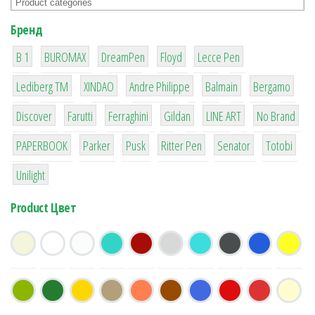
Бренд
1
1
1
2
2
B 1
BUROMAX
DreamPen
Floyd
Lecce Pen
3
3
1
4
26
Lediberg ТМ
XINDAO
Andre Philippe
Balmain
Bergamo
64
299
4
42
4
90
Discover
Farutti
Ferraghini
Gildan
LINE ART
No Brand
8
6
2
22
15
43
PAPERBOOK
Parker
Pusk
Ritter Pen
Senator
Totobi
1
Unilight
Product Цвет