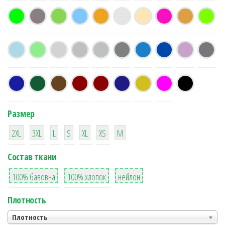
Размер
38
16
42
42
42
4
42
2XL
3XL
L
S
XL
XS
М
Состав ткани
8
36
2
100% бавовна
100% хлопок
нейлон
Плотность
Плотность