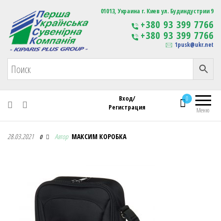
Первая Украинская Сувенирная Компания
01013, Украина г. Киев ул. Будиндустрии 9
Изготовление
+380 93 399 7766
сувенирной продукции
+380 93 399 7766
с логотипом
1pusk@ukr.net
Вход/
0
Регистрация
Меню
Первая Украинская Сувенирная Компания
28.03.2021
Автор
МАКСИМ КОРОБКА
0