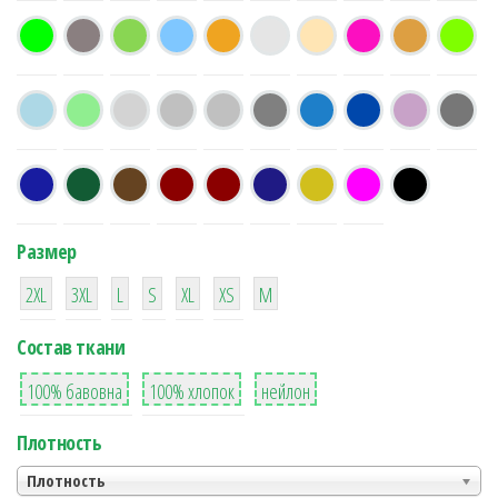
Размер
38
16
42
42
42
4
42
2XL
3XL
L
S
XL
XS
М
Состав ткани
8
36
2
100% бавовна
100% хлопок
нейлон
Плотность
Плотность