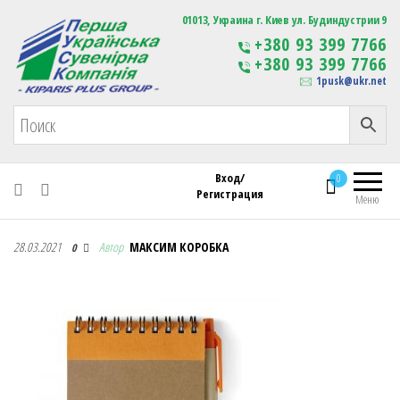
Первая Украинская Сувенирная Компания
01013, Украина г. Киев ул. Будиндустрии 9
Изготовление
+380 93 399 7766
сувенирной продукции
+380 93 399 7766
с логотипом
1pusk@ukr.net
Вход/
0
Регистрация
Меню
Первая Украинская Сувенирная Компания
28.03.2021
Автор
МАКСИМ КОРОБКА
0