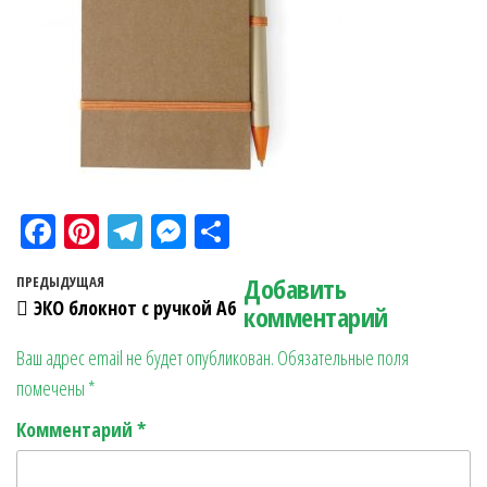
Fa
Pi
Te
M
О
ce
nt
le
es
тп
Навигация по записям
Добавить
Предыдущая запись
ПРЕДЫДУЩАЯ
bo
er
gr
se
ра
ЭКО блокнот с ручкой А6
комментарий
ok
es
a
n
в
Ваш адрес email не будет опубликован.
Обязательные поля
t
m
ge
ит
помечены
*
r
ь
Комментарий
*