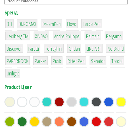
Бренд
1
1
1
2
2
B 1
BUROMAX
DreamPen
Floyd
Lecce Pen
3
3
1
4
26
Lediberg ТМ
XINDAO
Andre Philippe
Balmain
Bergamo
64
299
4
42
4
90
Discover
Farutti
Ferraghini
Gildan
LINE ART
No Brand
8
6
2
22
15
43
PAPERBOOK
Parker
Pusk
Ritter Pen
Senator
Totobi
1
Unilight
Product Цвет