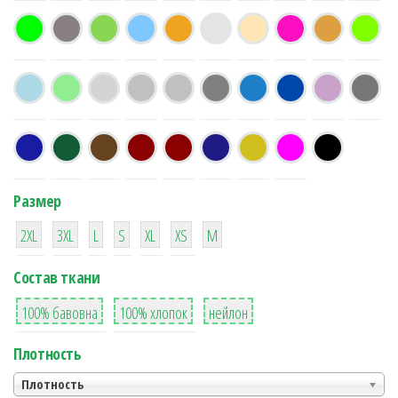
Размер
38
16
42
42
42
4
42
2XL
3XL
L
S
XL
XS
М
Состав ткани
8
36
2
100% бавовна
100% хлопок
нейлон
Плотность
Плотность