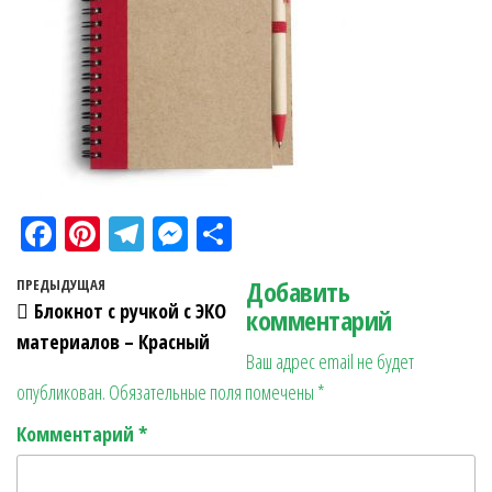
Fa
Pi
Te
M
О
ce
nt
le
es
тп
Навигация по записям
Добавить
Предыдущая запись
ПРЕДЫДУЩАЯ
bo
er
gr
se
ра
Блокнот с ручкой с ЭКО
комментарий
ok
es
a
n
в
материалов – Красный
Ваш адрес email не будет
t
m
ge
ит
опубликован.
Обязательные поля помечены
*
r
ь
Комментарий
*