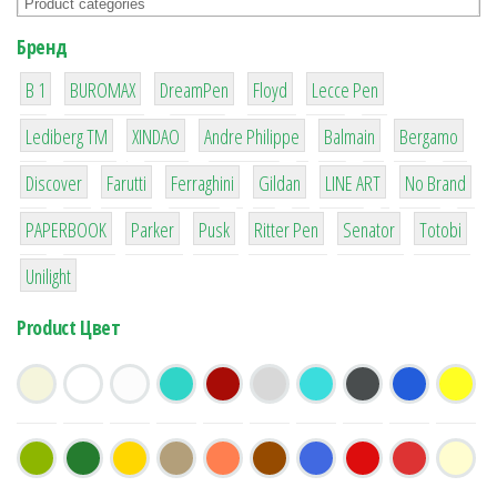
Бренд
1
1
1
2
2
B 1
BUROMAX
DreamPen
Floyd
Lecce Pen
3
3
1
4
26
Lediberg ТМ
XINDAO
Andre Philippe
Balmain
Bergamo
64
299
4
42
4
90
Discover
Farutti
Ferraghini
Gildan
LINE ART
No Brand
8
6
2
22
15
43
PAPERBOOK
Parker
Pusk
Ritter Pen
Senator
Totobi
1
Unilight
Product Цвет