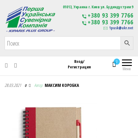
Первая Украинская Сувенирная Компания
01013, Украина г. Киев ул. Будиндустрии 9
Изготовление
+380 93 399 7766
сувенирной продукции
+380 93 399 7766
с логотипом
1pusk@ukr.net
Вход/
0
Регистрация
Меню
Первая Украинская Сувенирная Компания
28.03.2021
Автор
МАКСИМ КОРОБКА
0