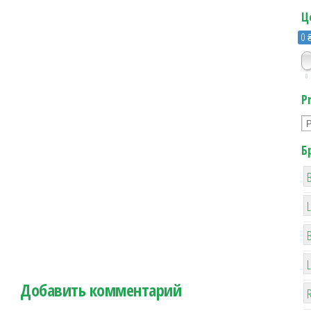
Ц
0 
0
P
Б
B
Добавить комментарий
R