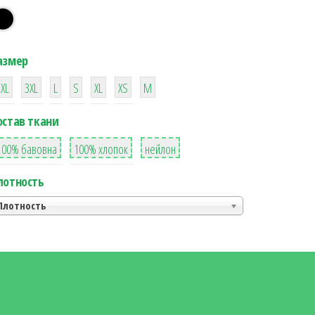
азмер
38
16
42
42
42
4
42
2XL
3XL
L
S
XL
XS
М
остав ткани
8
36
2
100% бавовна
100% хлопок
нейлон
лотность
Плотность