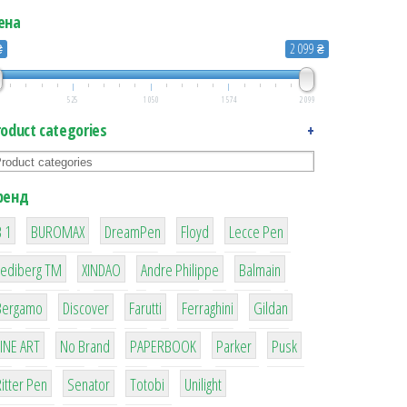
ена
₴
2 099 ₴
525
1 050
1 574
2 099
roduct categories
+
ренд
1
1
1
2
2
 1
BUROMAX
DreamPen
Floyd
Lecce Pen
3
3
1
4
Lediberg ТМ
XINDAO
Andre Philippe
Balmain
26
64
299
4
42
Bergamo
Discover
Farutti
Ferraghini
Gildan
4
90
8
6
2
LINE ART
No Brand
PAPERBOOK
Parker
Pusk
22
15
43
1
itter Pen
Senator
Totobi
Unilight