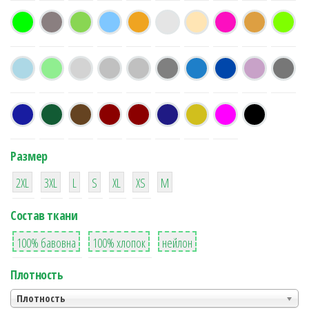
Размер
38
16
42
42
42
4
42
2XL
3XL
L
S
XL
XS
М
Состав ткани
8
36
2
100% бавовна
100% хлопок
нейлон
Плотность
Плотность