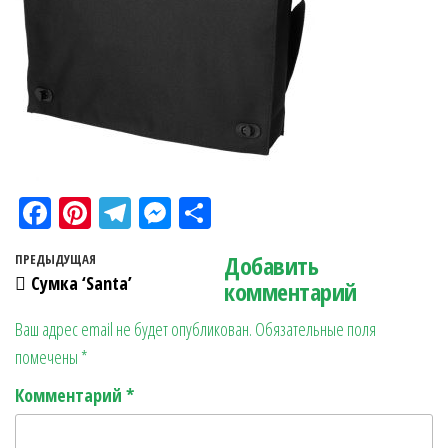
Fa
Pi
Te
M
О
ce
nt
le
es
тп
Навигация по записям
Добавить
Предыдущая запись
ПРЕДЫДУЩАЯ
bo
er
gr
se
ра
Сумка ‘Santa’
комментарий
ok
es
a
n
в
Ваш адрес email не будет опубликован.
Обязательные поля
t
m
ge
ит
помечены
*
r
ь
Комментарий
*