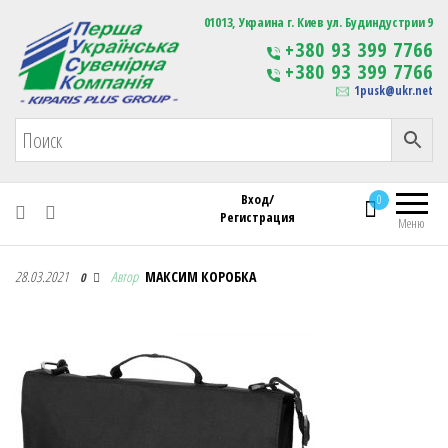
Первая Украинская Сувенирная Компания
01013, Украина г. Киев ул. Будиндустрии 9
Изготовление
+380 93 399 7766
сувенирной продукции
+380 93 399 7766
с логотипом
1pusk@ukr.net
Вход/
0
Регистрация
Меню
Первая Украинская Сувенирная Компания
28.03.2021
Автор
МАКСИМ КОРОБКА
0