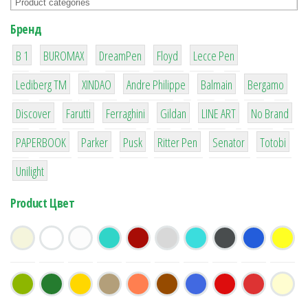
Бренд
1
1
1
2
2
B 1
BUROMAX
DreamPen
Floyd
Lecce Pen
3
3
1
4
26
Lediberg ТМ
XINDAO
Andre Philippe
Balmain
Bergamo
64
299
4
42
4
90
Discover
Farutti
Ferraghini
Gildan
LINE ART
No Brand
8
6
2
22
15
43
PAPERBOOK
Parker
Pusk
Ritter Pen
Senator
Totobi
1
Unilight
Product Цвет