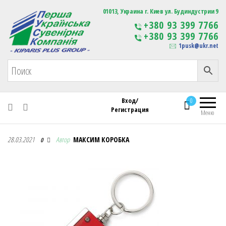
Первая Украинская Сувенирная Компания
01013, Украина г. Киев ул. Будиндустрии 9
Изготовление
+380 93 399 7766
сувенирной продукции
+380 93 399 7766
с логотипом
1pusk@ukr.net
Вход/
0
Регистрация
Меню
Первая Украинская Сувенирная Компания
28.03.2021
Автор
МАКСИМ КОРОБКА
0