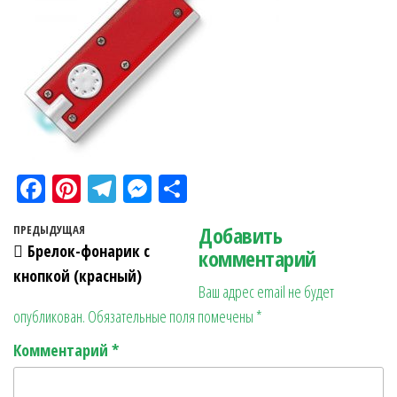
Fa
Pi
Te
M
О
ce
nt
le
es
тп
Навигация по записям
Добавить
Предыдущая запись
ПРЕДЫДУЩАЯ
bo
er
gr
se
ра
Брелок-фонарик с
комментарий
ok
es
a
n
в
кнопкой (красный)
Ваш адрес email не будет
t
m
ge
ит
опубликован.
Обязательные поля помечены
*
r
ь
Комментарий
*