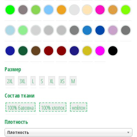
Размер
38
16
42
42
42
4
42
2XL
3XL
L
S
XL
XS
М
Состав ткани
8
36
2
100% бавовна
100% хлопок
нейлон
Плотность
Плотность