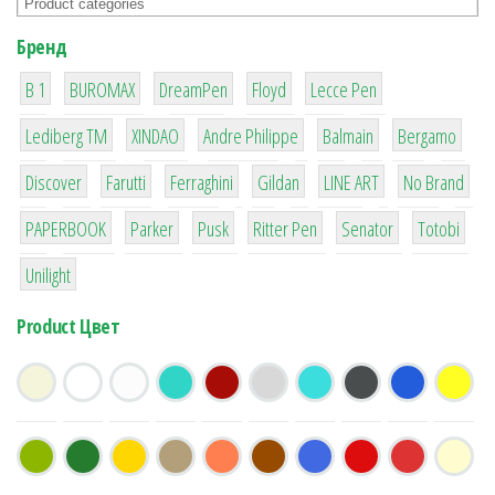
Бренд
1
1
1
2
2
B 1
BUROMAX
DreamPen
Floyd
Lecce Pen
3
3
1
4
26
Lediberg ТМ
XINDAO
Andre Philippe
Balmain
Bergamo
64
299
4
42
4
90
Discover
Farutti
Ferraghini
Gildan
LINE ART
No Brand
8
6
2
22
15
43
PAPERBOOK
Parker
Pusk
Ritter Pen
Senator
Totobi
1
Unilight
Product Цвет