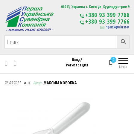
Первая Украинская Сувенирная Компания
01013, Украина г. Киев ул. Будиндустрии 9
Изготовление
+380 93 399 7766
сувенирной продукции
+380 93 399 7766
с логотипом
1pusk@ukr.net
Вход/
0
Регистрация
Меню
Первая Украинская Сувенирная Компания
28.03.2021
Автор
МАКСИМ КОРОБКА
0