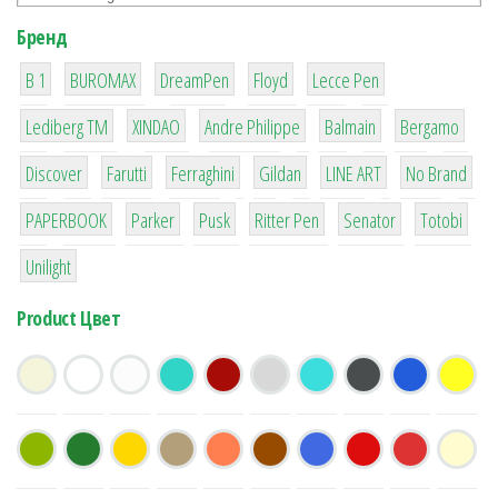
Бренд
1
1
1
2
2
B 1
BUROMAX
DreamPen
Floyd
Lecce Pen
3
3
1
4
26
Lediberg ТМ
XINDAO
Andre Philippe
Balmain
Bergamo
64
299
4
42
4
90
Discover
Farutti
Ferraghini
Gildan
LINE ART
No Brand
8
6
2
22
15
43
PAPERBOOK
Parker
Pusk
Ritter Pen
Senator
Totobi
1
Unilight
Product Цвет