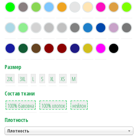
Размер
38
16
42
42
42
4
42
2XL
3XL
L
S
XL
XS
М
Состав ткани
8
36
2
100% бавовна
100% хлопок
нейлон
Плотность
Плотность