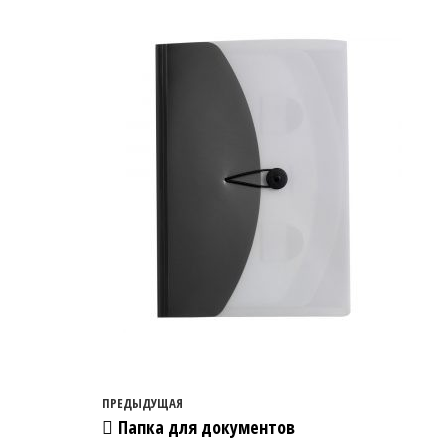
Навигация по записям
Предыдущая запись
ПРЕДЫДУЩАЯ
Папка для документов