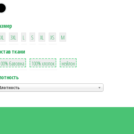
азмер
38
16
42
42
42
4
42
2XL
3XL
L
S
XL
XS
М
остав ткани
8
36
2
100% бавовна
100% хлопок
нейлон
лотность
Плотность