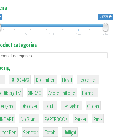
ена
₴
2 099 ₴
525
1 050
1 574
2 099
roduct categories
+
ренд
1
1
1
2
2
 1
BUROMAX
DreamPen
Floyd
Lecce Pen
3
3
1
4
Lediberg ТМ
XINDAO
Andre Philippe
Balmain
26
64
299
4
42
Bergamo
Discover
Farutti
Ferraghini
Gildan
4
90
8
6
2
LINE ART
No Brand
PAPERBOOK
Parker
Pusk
22
15
43
1
itter Pen
Senator
Totobi
Unilight