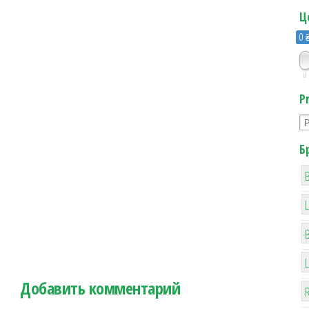
Ц
0 
0
P
Б
B
Добавить комментарий
R