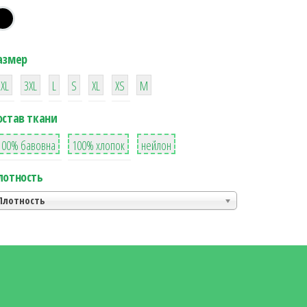
азмер
38
16
42
42
42
4
42
2XL
3XL
L
S
XL
XS
М
остав ткани
8
36
2
100% бавовна
100% хлопок
нейлон
лотность
Плотность