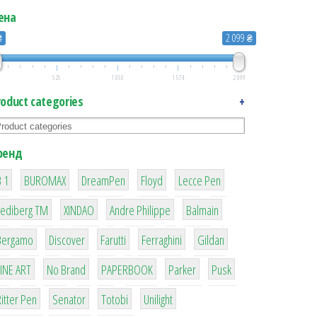
ена
₴
2 099 ₴
525
1 050
1 574
2 099
roduct categories
+
ренд
1
1
1
2
2
 1
BUROMAX
DreamPen
Floyd
Lecce Pen
3
3
1
4
Lediberg ТМ
XINDAO
Andre Philippe
Balmain
26
64
299
4
42
Bergamo
Discover
Farutti
Ferraghini
Gildan
4
90
8
6
2
LINE ART
No Brand
PAPERBOOK
Parker
Pusk
22
15
43
1
itter Pen
Senator
Totobi
Unilight