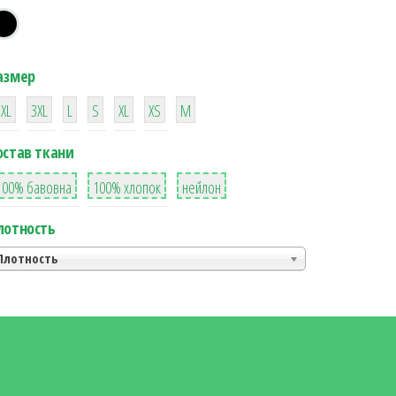
азмер
38
16
42
42
42
4
42
2XL
3XL
L
S
XL
XS
М
остав ткани
8
36
2
100% бавовна
100% хлопок
нейлон
лотность
Плотность