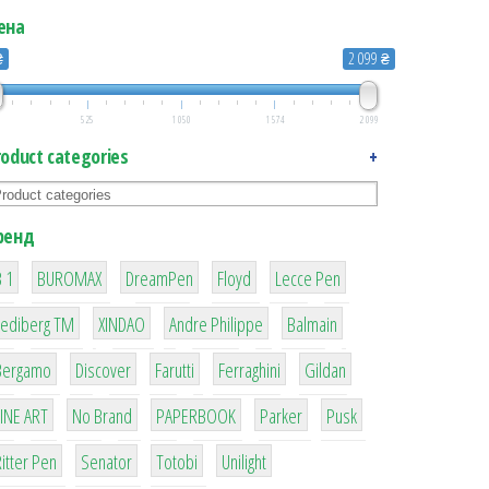
ена
₴
2 099 ₴
525
1 050
1 574
2 099
roduct categories
+
ренд
1
1
1
2
2
 1
BUROMAX
DreamPen
Floyd
Lecce Pen
3
3
1
4
Lediberg ТМ
XINDAO
Andre Philippe
Balmain
26
64
299
4
42
Bergamo
Discover
Farutti
Ferraghini
Gildan
4
90
8
6
2
LINE ART
No Brand
PAPERBOOK
Parker
Pusk
22
15
43
1
itter Pen
Senator
Totobi
Unilight