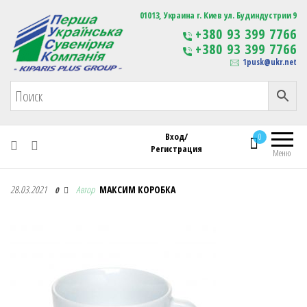
Первая Украинская Сувенирная Компания
01013, Украина г. Киев ул. Будиндустрии 9
Изготовление
+380 93 399 7766
сувенирной продукции
+380 93 399 7766
с логотипом
1pusk@ukr.net
Вход/
0
Регистрация
Меню
Первая Украинская Сувенирная Компания
28.03.2021
Автор
МАКСИМ КОРОБКА
0