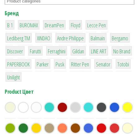
Бренд
1
1
1
2
2
B 1
BUROMAX
DreamPen
Floyd
Lecce Pen
3
3
1
4
26
Lediberg ТМ
XINDAO
Andre Philippe
Balmain
Bergamo
64
299
4
42
4
90
Discover
Farutti
Ferraghini
Gildan
LINE ART
No Brand
8
6
2
22
15
43
PAPERBOOK
Parker
Pusk
Ritter Pen
Senator
Totobi
1
Unilight
Product Цвет