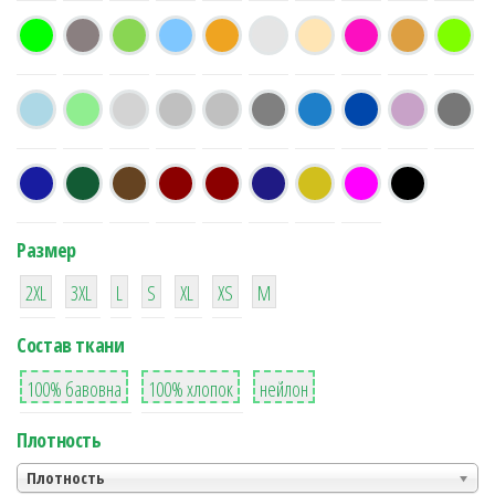
Размер
38
16
42
42
42
4
42
2XL
3XL
L
S
XL
XS
М
Состав ткани
8
36
2
100% бавовна
100% хлопок
нейлон
Плотность
Плотность