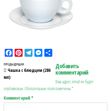
Fa
Pi
Te
M
О
ce
nt
le
es
тп
Навигация по записям
Добавить
Предыдущая запись
ПРЕДЫДУЩАЯ
bo
er
gr
se
ра
Чашка с блюдцем (286
комментарий
ok
es
a
n
в
мл)
Ваш адрес email не будет
t
m
ge
ит
опубликован.
Обязательные поля помечены
*
r
ь
Комментарий
*