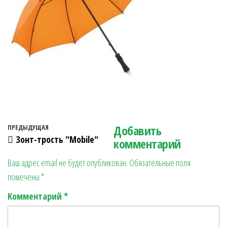
Fa
Pi
Te
M
О
ce
nt
le
es
тп
Навигация по записям
Добавить
Предыдущая запись
ПРЕДЫДУЩАЯ
bo
er
gr
se
ра
Зонт-трость "Mobile"
комментарий
ok
es
a
n
в
Ваш адрес email не будет опубликован.
Обязательные поля
t
m
ge
ит
помечены
*
r
ь
Комментарий
*