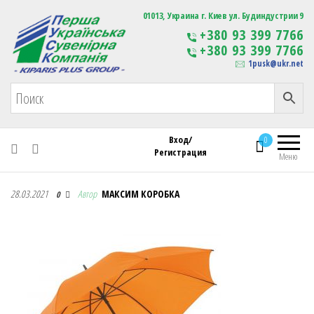
Первая Украинская Сувенирная Компания
01013, Украина г. Киев ул. Будиндустрии 9
Изготовление
+380 93 399 7766
сувенирной продукции
+380 93 399 7766
с логотипом
1pusk@ukr.net
Вход/
0
Регистрация
Меню
Первая Украинская Сувенирная Компания
28.03.2021
Автор
МАКСИМ КОРОБКА
0