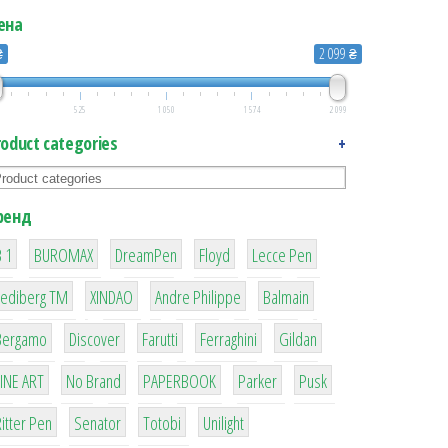
ена
₴
2 099 ₴
525
1 050
1 574
2 099
roduct categories
+
ренд
1
1
1
2
2
 1
BUROMAX
DreamPen
Floyd
Lecce Pen
3
3
1
4
Lediberg ТМ
XINDAO
Andre Philippe
Balmain
26
64
299
4
42
Bergamo
Discover
Farutti
Ferraghini
Gildan
4
90
8
6
2
LINE ART
No Brand
PAPERBOOK
Parker
Pusk
22
15
43
1
itter Pen
Senator
Totobi
Unilight