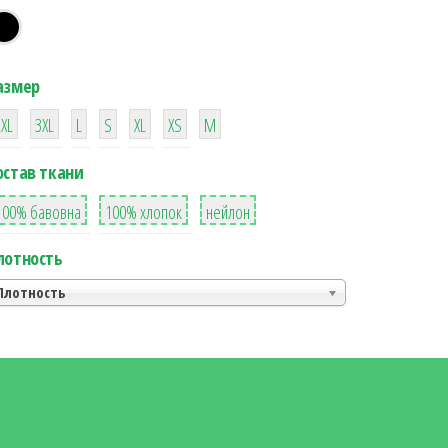
азмер
38
16
42
42
42
4
42
2XL
3XL
L
S
XL
XS
М
остав ткани
8
36
2
100% бавовна
100% хлопок
нейлон
лотность
Плотность