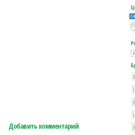
Ц
0 
0
P
Б
B
Добавить комментарий
R