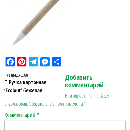
Fa
Pi
Te
M
О
ce
nt
le
es
тп
Навигация по записям
Добавить
Предыдущая запись
ПРЕДЫДУЩАЯ
bo
er
gr
se
ра
Ручка картонная
комментарий
ok
es
a
n
в
‘Ecolour’ бежевая
Ваш адрес email не будет
t
m
ge
ит
опубликован.
Обязательные поля помечены
*
r
ь
Комментарий
*