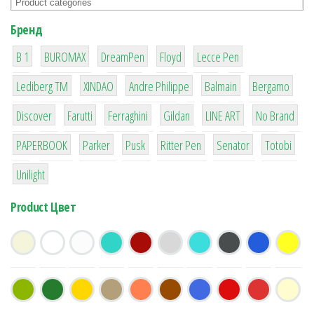
Бренд
1
1
1
2
2
B 1
BUROMAX
DreamPen
Floyd
Lecce Pen
3
3
1
4
26
Lediberg ТМ
XINDAO
Andre Philippe
Balmain
Bergamo
64
299
4
42
4
90
Discover
Farutti
Ferraghini
Gildan
LINE ART
No Brand
8
6
2
22
15
43
PAPERBOOK
Parker
Pusk
Ritter Pen
Senator
Totobi
1
Unilight
Product Цвет