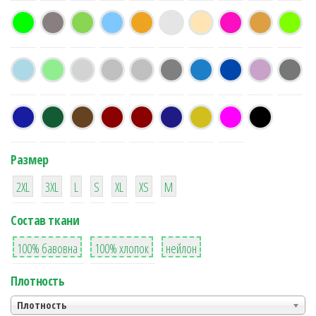
Размер
38
16
42
42
42
4
42
2XL
3XL
L
S
XL
XS
М
Состав ткани
8
36
2
100% бавовна
100% хлопок
нейлон
Плотность
Плотность