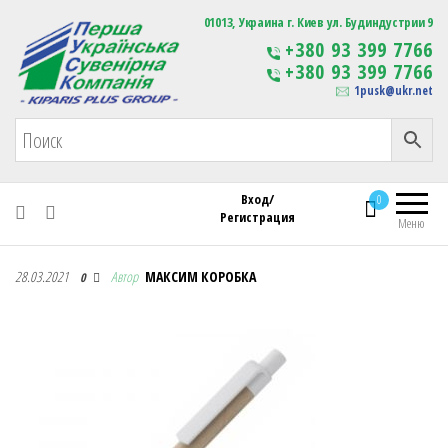
Первая Украинская Сувенирная Компания
01013, Украина г. Киев ул. Будиндустрии 9
Изготовление
+380 93 399 7766
сувенирной продукции
+380 93 399 7766
с логотипом
1pusk@ukr.net
Вход/
0
Регистрация
Меню
Первая Украинская Сувенирная Компания
28.03.2021
Автор
МАКСИМ КОРОБКА
0