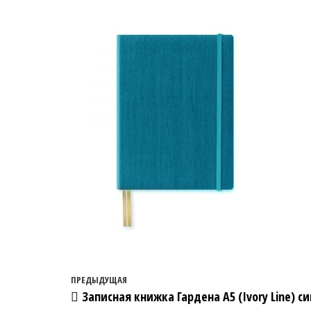
Навигация по записям
Предыдущая запись
ПРЕДЫДУЩАЯ
Записная книжка Гардена А5 (Ivory Line) с