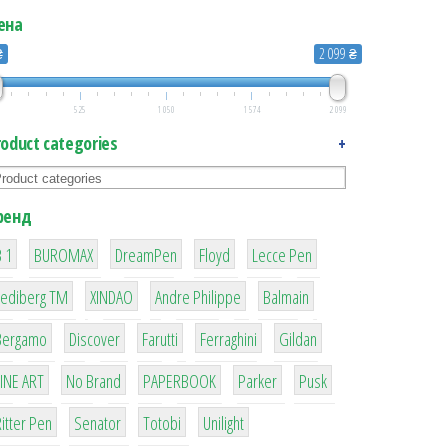
ена
₴
2 099 ₴
525
1 050
1 574
2 099
roduct categories
+
ренд
1
1
1
2
2
 1
BUROMAX
DreamPen
Floyd
Lecce Pen
3
3
1
4
Lediberg ТМ
XINDAO
Andre Philippe
Balmain
26
64
299
4
42
Bergamo
Discover
Farutti
Ferraghini
Gildan
4
90
8
6
2
LINE ART
No Brand
PAPERBOOK
Parker
Pusk
22
15
43
1
itter Pen
Senator
Totobi
Unilight