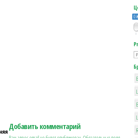
Ц
0 
0
P
Б
B
Добавить комментарий
R
иняя
Ваш адрес email не будет опубликован.
Обязательные поля