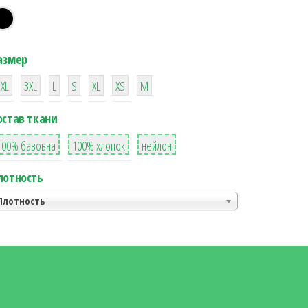
азмер
38
16
42
42
42
4
42
2XL
3XL
L
S
XL
XS
М
остав ткани
8
36
2
100% бавовна
100% хлопок
нейлон
лотность
Плотность