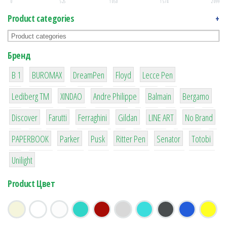
0
525
1 050
1 574
2 099
Product categories
+
Бренд
1
1
1
2
2
B 1
BUROMAX
DreamPen
Floyd
Lecce Pen
3
3
1
4
26
Lediberg ТМ
XINDAO
Andre Philippe
Balmain
Bergamo
64
299
4
42
4
90
Discover
Farutti
Ferraghini
Gildan
LINE ART
No Brand
8
6
2
22
15
43
PAPERBOOK
Parker
Pusk
Ritter Pen
Senator
Totobi
1
Unilight
Product Цвет