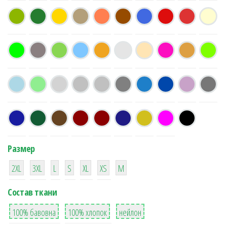
Размер
38
16
42
42
42
4
42
2XL
3XL
L
S
XL
XS
М
Состав ткани
8
36
2
100% бавовна
100% хлопок
нейлон