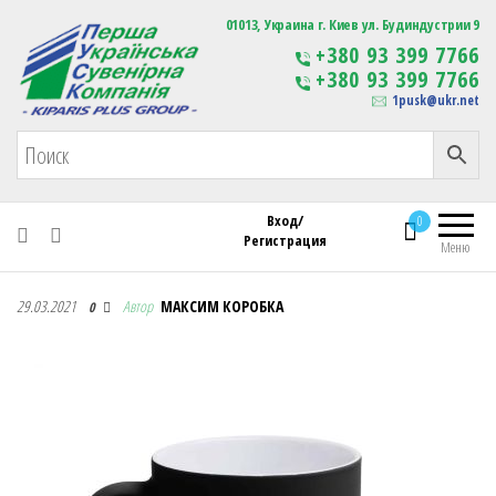
Первая Украинская Сувенирная Компания
01013, Украина г. Киев ул. Будиндустрии 9
Изготовление
+380 93 399 7766
сувенирной продукции
+380 93 399 7766
с логотипом
1pusk@ukr.net
Вход/
0
Регистрация
Меню
Первая Украинская Сувенирная Компания
29.03.2021
Автор
МАКСИМ КОРОБКА
0