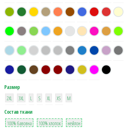
Размер
38
16
42
42
42
4
42
2XL
3XL
L
S
XL
XS
М
Состав ткани
8
36
2
100% бавовна
100% хлопок
нейлон