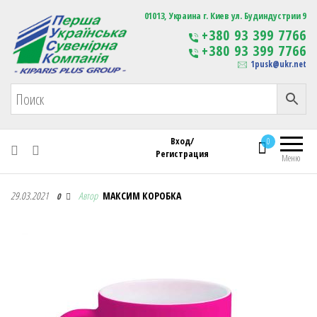
Первая Украинская Сувенирная Компания
01013, Украина г. Киев ул. Будиндустрии 9
Изготовление
+380 93 399 7766
сувенирной продукции
+380 93 399 7766
с логотипом
1pusk@ukr.net
Вход/
0
Регистрация
Меню
Первая Украинская Сувенирная Компания
29.03.2021
Автор
МАКСИМ КОРОБКА
0