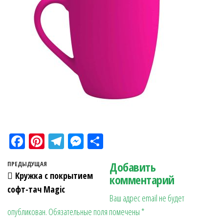
Fa
Pi
Te
M
О
ce
nt
le
es
тп
Навигация по записям
Добавить
Предыдущая запись
ПРЕДЫДУЩАЯ
bo
er
gr
se
ра
Кружка с покрытием
комментарий
ok
es
a
n
в
софт-тач Magic
Ваш адрес email не будет
t
m
ge
ит
опубликован.
Обязательные поля помечены
*