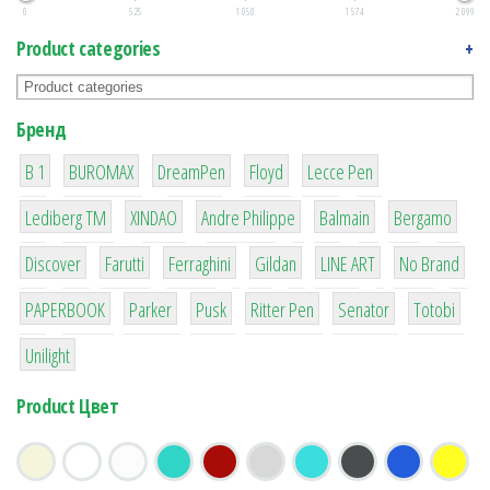
0
525
1 050
1 574
2 099
Product categories
+
Бренд
1
1
1
2
2
B 1
BUROMAX
DreamPen
Floyd
Lecce Pen
3
3
1
4
26
Lediberg ТМ
XINDAO
Andre Philippe
Balmain
Bergamo
64
299
4
42
4
90
Discover
Farutti
Ferraghini
Gildan
LINE ART
No Brand
8
6
2
22
15
43
PAPERBOOK
Parker
Pusk
Ritter Pen
Senator
Totobi
1
Unilight
Product Цвет