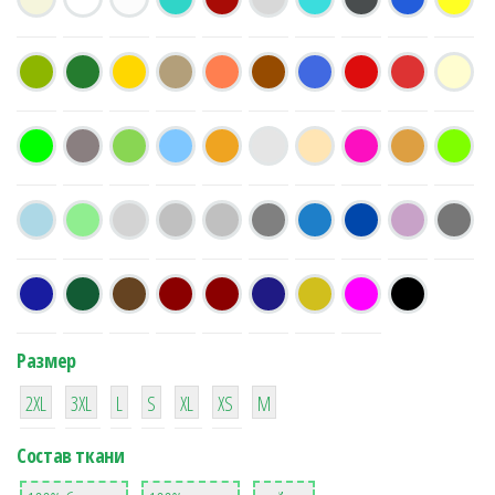
Размер
38
16
42
42
42
4
42
2XL
3XL
L
S
XL
XS
М
Состав ткани
8
36
2