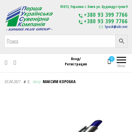
Первая Украинская Сувенирная Компания
01013, Украина г. Киев ул. Будиндустрии 9
Изготовление
+380 93 399 7766
сувенирной продукции
+380 93 399 7766
с логотипом
1pusk@ukr.net
Вход/
0
Регистрация
Меню
Первая Украинская Сувенирная Компания
03.04.2021
Автор
МАКСИМ КОРОБКА
0