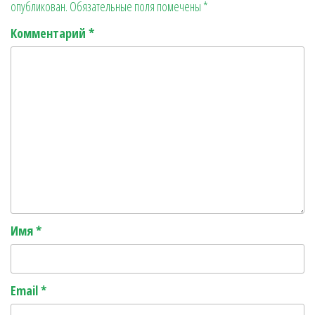
опубликован.
Обязательные поля помечены
*
r
ь
Комментарий
*
Имя
*
Email
*