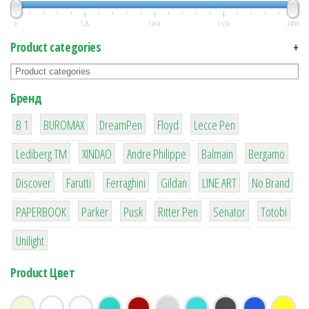
0
525
1 050
1 574
2 099
Product categories
+
Бренд
1
1
1
2
2
B 1
BUROMAX
DreamPen
Floyd
Lecce Pen
3
3
1
4
26
Lediberg ТМ
XINDAO
Andre Philippe
Balmain
Bergamo
64
299
4
42
4
90
Discover
Farutti
Ferraghini
Gildan
LINE ART
No Brand
8
6
2
22
15
43
PAPERBOOK
Parker
Pusk
Ritter Pen
Senator
Totobi
1
Unilight
Product Цвет