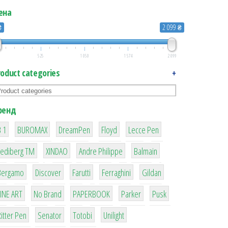
ена
₴
2 099 ₴
525
1 050
1 574
2 099
roduct categories
+
ренд
1
1
1
2
2
 1
BUROMAX
DreamPen
Floyd
Lecce Pen
3
3
1
4
Lediberg ТМ
XINDAO
Andre Philippe
Balmain
26
64
299
4
42
Bergamo
Discover
Farutti
Ferraghini
Gildan
4
90
8
6
2
LINE ART
No Brand
PAPERBOOK
Parker
Pusk
22
15
43
1
itter Pen
Senator
Totobi
Unilight