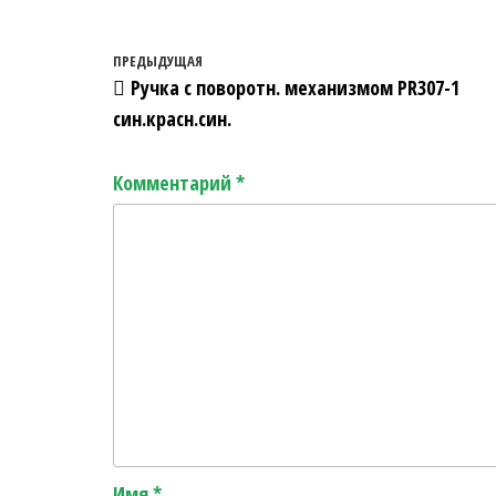
Навигация по записям
Предыдущая запись
ПРЕДЫДУЩАЯ
Ручка с поворотн. механизмом PR307-1
син.красн.син.
Комментарий
*
Имя
*