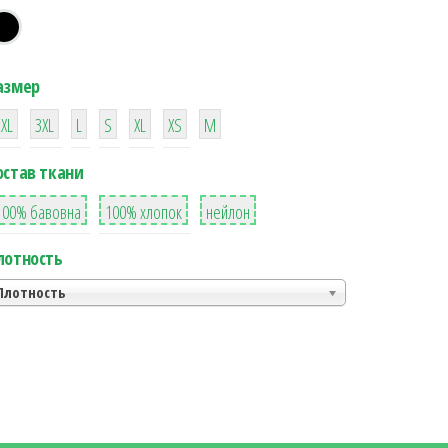
азмер
38
16
42
42
42
4
42
2XL
3XL
L
S
XL
XS
М
остав ткани
8
36
2
100% бавовна
100% хлопок
нейлон
лотность
Плотность