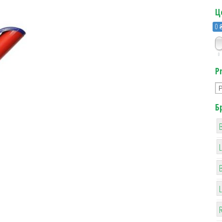
Ц
0 
0
P
Б
B
R