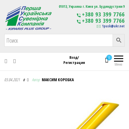
Первая Украинская Сувенирная Компания
01013, Украина г. Киев ул. Будиндустрии 9
Изготовление
+380 93 399 7766
сувенирной продукции
+380 93 399 7766
с логотипом
1pusk@ukr.net
Вход/
0
Регистрация
Меню
Первая Украинская Сувенирная Компания
03.04.2021
Автор
МАКСИМ КОРОБКА
0