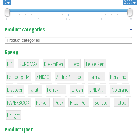
0 ₴
2 099 ₴
0
525
1 050
1 574
2 099
Product categories
+
Бренд
1
1
1
2
2
B 1
BUROMAX
DreamPen
Floyd
Lecce Pen
3
3
1
4
26
Lediberg ТМ
XINDAO
Andre Philippe
Balmain
Bergamo
64
299
4
42
4
90
Discover
Farutti
Ferraghini
Gildan
LINE ART
No Brand
8
6
2
22
15
43
PAPERBOOK
Parker
Pusk
Ritter Pen
Senator
Totobi
1
Unilight
Product Цвет