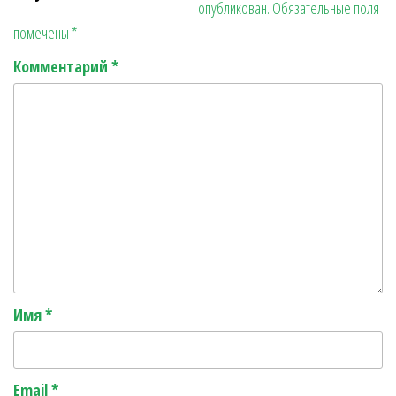
опубликован.
Обязательные поля
r
ь
помечены
*
Комментарий
*
Имя
*
Email
*