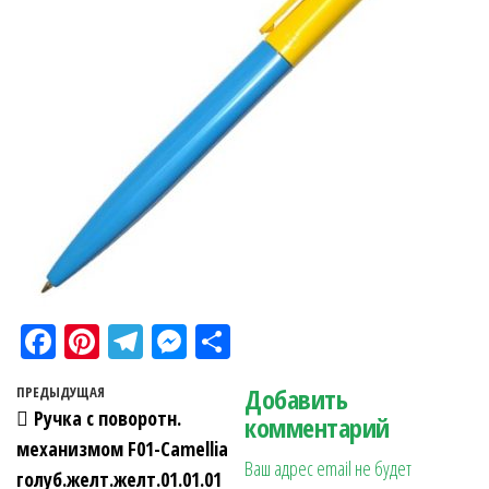
Fa
Pi
Te
M
О
ce
nt
le
es
тп
Навигация по записям
Добавить
Предыдущая запись
ПРЕДЫДУЩАЯ
bo
er
gr
se
ра
Ручка с поворотн.
комментарий
ok
es
a
n
в
механизмом F01-Camellia
Ваш адрес email не будет
t
m
ge
ит
голуб.желт.желт.01.01.01