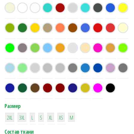
Размер
38
16
42
42
42
4
42
2XL
3XL
L
S
XL
XS
М
Состав ткани