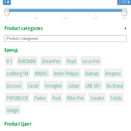
0 ₴
2 099 ₴
0
525
1 050
1 574
2 099
Product categories
+
Бренд
1
1
1
2
2
B 1
BUROMAX
DreamPen
Floyd
Lecce Pen
3
3
1
4
26
Lediberg ТМ
XINDAO
Andre Philippe
Balmain
Bergamo
64
299
4
42
4
90
Discover
Farutti
Ferraghini
Gildan
LINE ART
No Brand
8
6
2
22
15
43
PAPERBOOK
Parker
Pusk
Ritter Pen
Senator
Totobi
1
Unilight
Product Цвет