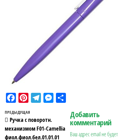
Fa
Pi
Te
M
О
ce
nt
le
es
тп
Навигация по записям
Добавить
Предыдущая запись
ПРЕДЫДУЩАЯ
bo
er
gr
se
ра
Ручка с поворотн.
комментарий
ok
es
a
n
в
механизмом F01-Camellia
Ваш адрес email не будет
t
m
ge
ит
фиол.фиол.бел.01.01.01