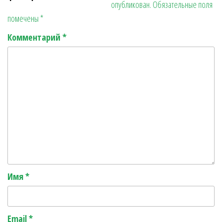
опубликован.
Обязательные поля
r
ь
помечены
*
Комментарий
*
Имя
*
Email
*