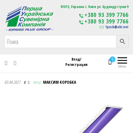
Первая Украинская Сувенирная Компания
01013, Украина г. Киев ул. Будиндустрии 9
Изготовление
+380 93 399 7766
сувенирной продукции
+380 93 399 7766
с логотипом
1pusk@ukr.net
Вход/
0
Регистрация
Меню
Первая Украинская Сувенирная Компания
03.04.2021
Автор
МАКСИМ КОРОБКА
0