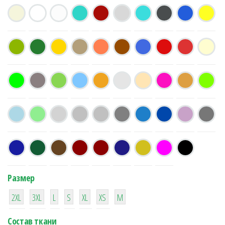
Размер
38
16
42
42
42
4
42
2XL
3XL
L
S
XL
XS
М
Состав ткани