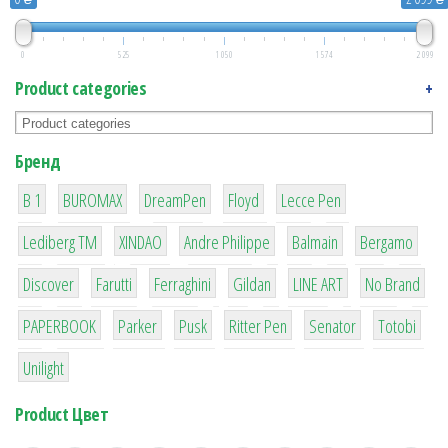
0
525
1 050
1 574
2 099
Product categories
+
Бренд
1
1
1
2
2
B 1
BUROMAX
DreamPen
Floyd
Lecce Pen
3
3
1
4
26
Lediberg ТМ
XINDAO
Andre Philippe
Balmain
Bergamo
64
299
4
42
4
90
Discover
Farutti
Ferraghini
Gildan
LINE ART
No Brand
8
6
2
22
15
43
PAPERBOOK
Parker
Pusk
Ritter Pen
Senator
Totobi
1
Unilight
Product Цвет