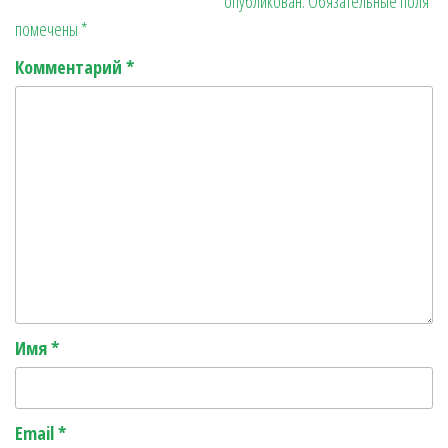
опубликован.
Обязательные поля
помечены
*
Комментарий
*
Имя
*
Email
*