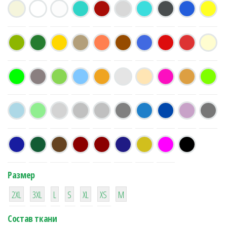
Размер
38
16
42
42
42
4
42
2XL
3XL
L
S
XL
XS
М
Состав ткани