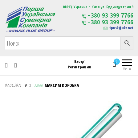
Первая Украинская Сувенирная Компания
01013, Украина г. Киев ул. Будиндустрии 9
Изготовление
+380 93 399 7766
сувенирной продукции
+380 93 399 7766
с логотипом
1pusk@ukr.net
Вход/
0
Регистрация
Меню
Первая Украинская Сувенирная Компания
03.04.2021
Автор
МАКСИМ КОРОБКА
0