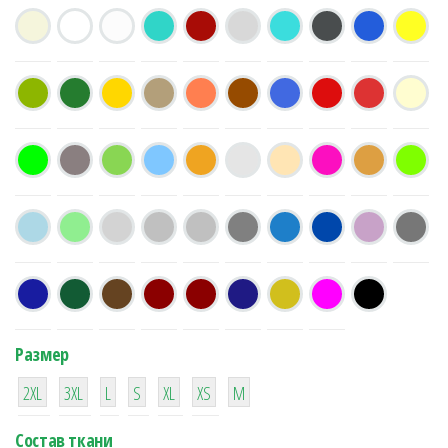
Размер
38
16
42
42
42
4
42
2XL
3XL
L
S
XL
XS
М
Состав ткани