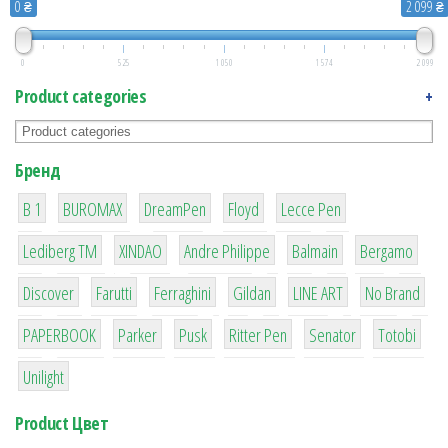
0 ₴
2 099 ₴
0
525
1 050
1 574
2 099
Product categories
+
Бренд
1
1
1
2
2
B 1
BUROMAX
DreamPen
Floyd
Lecce Pen
3
3
1
4
26
Lediberg ТМ
XINDAO
Andre Philippe
Balmain
Bergamo
64
299
4
42
4
90
Discover
Farutti
Ferraghini
Gildan
LINE ART
No Brand
8
6
2
22
15
43
PAPERBOOK
Parker
Pusk
Ritter Pen
Senator
Totobi
1
Unilight
Product Цвет