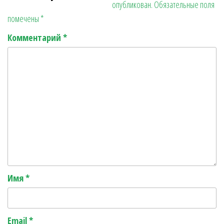
опубликован.
Обязательные поля
r
ь
помечены
*
Комментарий
*
Имя
*
Email
*