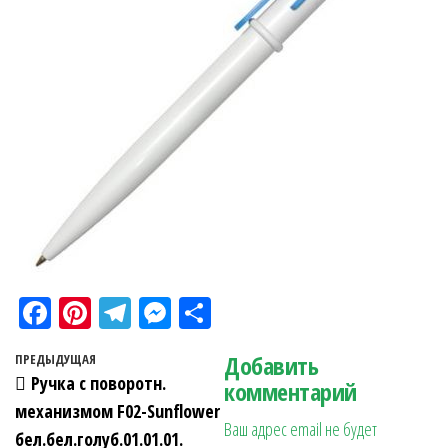
Fa
Pi
Te
M
О
ce
nt
le
es
тп
Навигация по записям
Добавить
Предыдущая запись
ПРЕДЫДУЩАЯ
bo
er
gr
se
ра
Ручка с поворотн.
комментарий
ok
es
a
n
в
механизмом F02-Sunflower
Ваш адрес email не будет
t
m
ge
ит
бел.бел.голуб.01.01.01.