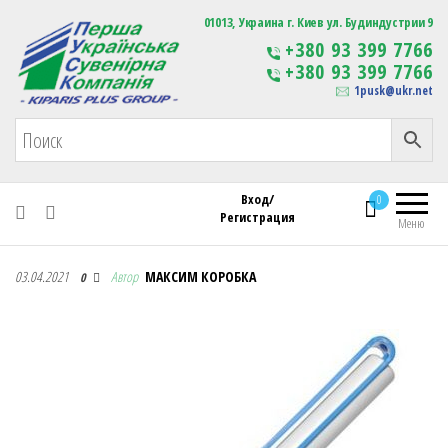
Первая Украинская Сувенирная Компания
01013, Украина г. Киев ул. Будиндустрии 9
Изготовление
+380 93 399 7766
сувенирной продукции
+380 93 399 7766
с логотипом
1pusk@ukr.net
Вход/
0
Регистрация
Меню
Первая Украинская Сувенирная Компания
03.04.2021
Автор
МАКСИМ КОРОБКА
0