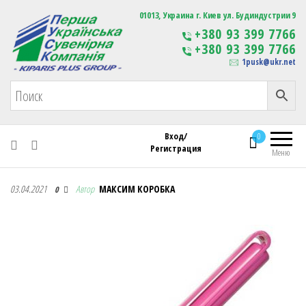
Первая Украинская Сувенирная Компания
01013, Украина г. Киев ул. Будиндустрии 9
Изготовление
+380 93 399 7766
сувенирной продукции
+380 93 399 7766
с логотипом
1pusk@ukr.net
Вход/
0
Регистрация
Меню
Первая Украинская Сувенирная Компания
03.04.2021
Автор
МАКСИМ КОРОБКА
0