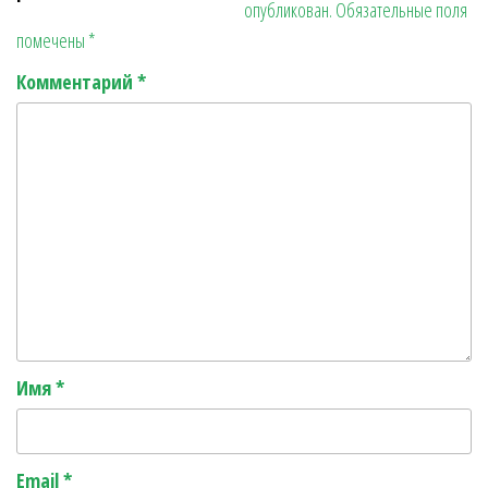
опубликован.
Обязательные поля
r
ь
помечены
*
Комментарий
*
Имя
*
Email
*