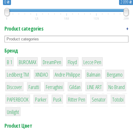
0 ₴
2 099 ₴
0
525
1 050
1 574
2 099
Product categories
+
Бренд
1
1
1
2
2
B 1
BUROMAX
DreamPen
Floyd
Lecce Pen
3
3
1
4
26
Lediberg ТМ
XINDAO
Andre Philippe
Balmain
Bergamo
64
299
4
42
4
90
Discover
Farutti
Ferraghini
Gildan
LINE ART
No Brand
8
6
2
22
15
43
PAPERBOOK
Parker
Pusk
Ritter Pen
Senator
Totobi
1
Unilight
Product Цвет