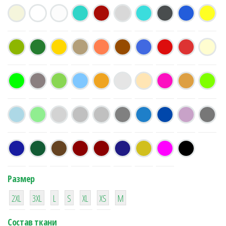
Размер
38
16
42
42
42
4
42
2XL
3XL
L
S
XL
XS
М
Состав ткани