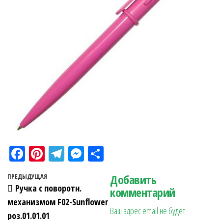
Fa
Pi
Te
M
О
ce
nt
le
es
тп
Навигация по записям
Добавить
Предыдущая запись
ПРЕДЫДУЩАЯ
bo
er
gr
se
ра
Ручка с поворотн.
комментарий
ok
es
a
n
в
механизмом F02-Sunflower
Ваш адрес email не будет
t
m
ge
ит
роз.01.01.01