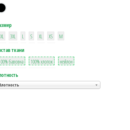
азмер
38
16
42
42
42
4
42
2XL
3XL
L
S
XL
XS
М
остав ткани
8
36
2
100% бавовна
100% хлопок
нейлон
лотность
Плотность