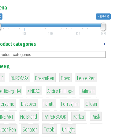
ена
₴
2 099 ₴
525
1 050
1 574
2 099
roduct categories
+
ренд
1
1
1
2
2
 1
BUROMAX
DreamPen
Floyd
Lecce Pen
3
3
1
4
Lediberg ТМ
XINDAO
Andre Philippe
Balmain
26
64
299
4
42
Bergamo
Discover
Farutti
Ferraghini
Gildan
4
90
8
6
2
LINE ART
No Brand
PAPERBOOK
Parker
Pusk
22
15
43
1
itter Pen
Senator
Totobi
Unilight