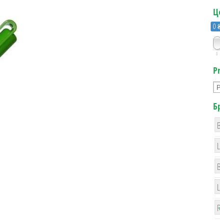
Ц
0 
0
P
Б
B
R