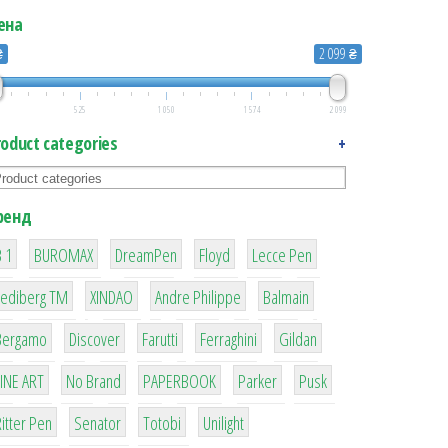
ена
₴
2 099 ₴
525
1 050
1 574
2 099
roduct categories
+
ренд
1
1
1
2
2
 1
BUROMAX
DreamPen
Floyd
Lecce Pen
3
3
1
4
Lediberg ТМ
XINDAO
Andre Philippe
Balmain
26
64
299
4
42
Bergamo
Discover
Farutti
Ferraghini
Gildan
4
90
8
6
2
LINE ART
No Brand
PAPERBOOK
Parker
Pusk
22
15
43
1
itter Pen
Senator
Totobi
Unilight