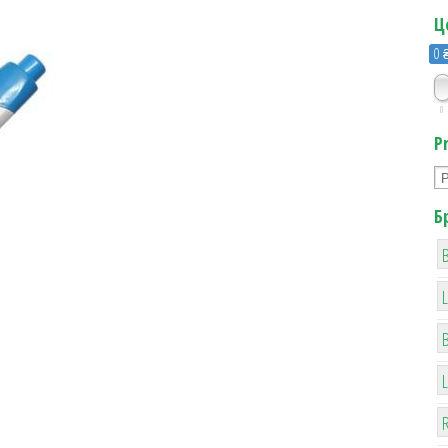
Ц
0 
0
P
Б
B
R