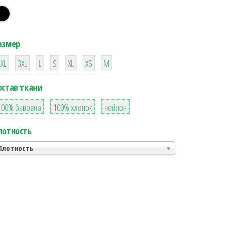
азмер
38
16
42
42
42
4
42
2XL
3XL
L
S
XL
XS
М
остав ткани
8
36
2
100% бавовна
100% хлопок
нейлон
лотность
Плотность