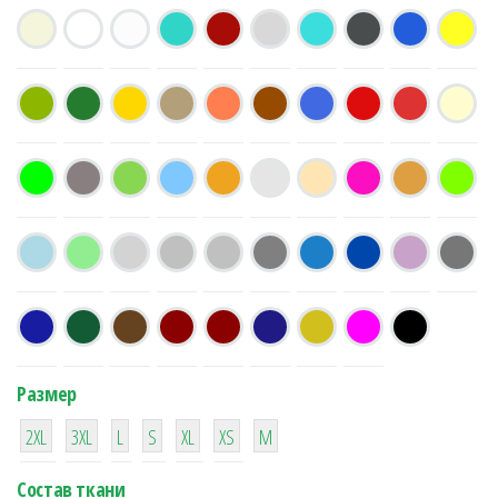
Размер
38
16
42
42
42
4
42
2XL
3XL
L
S
XL
XS
М
Состав ткани