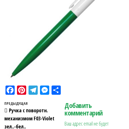
Fa
Pi
Te
M
О
ce
nt
le
es
тп
Навигация по записям
Добавить
Предыдущая запись
ПРЕДЫДУЩАЯ
bo
er
gr
se
ра
Ручка с поворотн.
комментарий
ok
es
a
n
в
механизмом F03-Violet
Ваш адрес email не будет
t
m
ge
ит
зел..-бел..