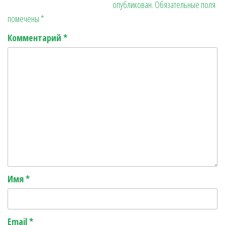
опубликован.
Обязательные поля
r
ь
помечены
*
Комментарий
*
Имя
*
Email
*