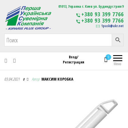
Первая Украинская Сувенирная Компания
01013, Украина г. Киев ул. Будиндустрии 9
Изготовление
+380 93 399 7766
сувенирной продукции
+380 93 399 7766
с логотипом
1pusk@ukr.net
Вход/
0
Регистрация
Меню
Первая Украинская Сувенирная Компания
03.04.2021
Автор
МАКСИМ КОРОБКА
0