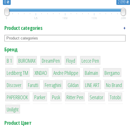
0 ₴
2 099 ₴
0
525
1 050
1 574
2 099
Product categories
+
Бренд
1
1
1
2
2
B 1
BUROMAX
DreamPen
Floyd
Lecce Pen
3
3
1
4
26
Lediberg ТМ
XINDAO
Andre Philippe
Balmain
Bergamo
64
299
4
42
4
90
Discover
Farutti
Ferraghini
Gildan
LINE ART
No Brand
8
6
2
22
15
43
PAPERBOOK
Parker
Pusk
Ritter Pen
Senator
Totobi
1
Unilight
Product Цвет