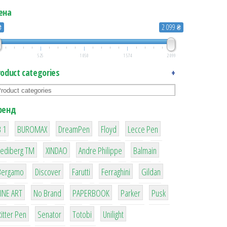
ена
₴
2 099 ₴
525
1 050
1 574
2 099
roduct categories
+
ренд
1
1
1
2
2
 1
BUROMAX
DreamPen
Floyd
Lecce Pen
3
3
1
4
Lediberg ТМ
XINDAO
Andre Philippe
Balmain
26
64
299
4
42
Bergamo
Discover
Farutti
Ferraghini
Gildan
4
90
8
6
2
LINE ART
No Brand
PAPERBOOK
Parker
Pusk
22
15
43
1
itter Pen
Senator
Totobi
Unilight