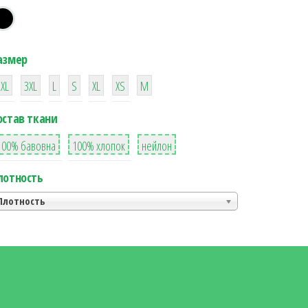
азмер
38
16
42
42
42
4
42
2XL
3XL
L
S
XL
XS
М
остав ткани
8
36
2
100% бавовна
100% хлопок
нейлон
лотность
Плотность