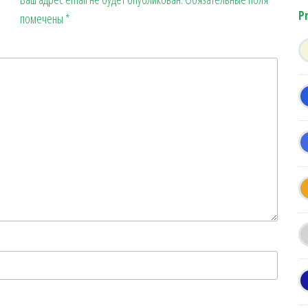
P
помечены
*