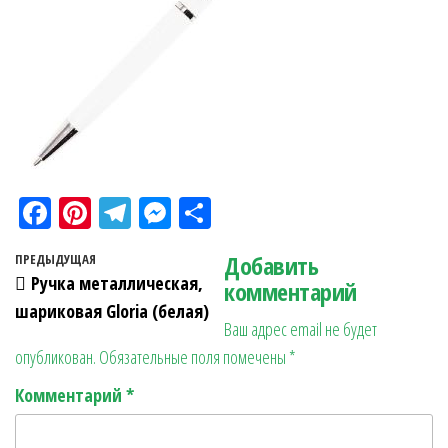
Fa
Pi
Te
M
О
ce
nt
le
es
тп
Навигация по записям
Добавить
Предыдущая запись
ПРЕДЫДУЩАЯ
bo
er
gr
se
ра
Ручка металлическая,
комментарий
ok
es
a
n
в
шариковая Gloria (белая)
Ваш адрес email не будет
t
m
ge
ит
опубликован.
Обязательные поля помечены
*
r
ь
Комментарий
*