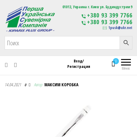
Первая Украинская Сувенирная Компания
01013, Украина г. Киев ул. Будиндустрии 9
Изготовление
+380 93 399 7766
сувенирной продукции
+380 93 399 7766
с логотипом
1pusk@ukr.net
Вход/
0
Регистрация
Меню
Первая Украинская Сувенирная Компания
14.04.2021
Автор
МАКСИМ КОРОБКА
0