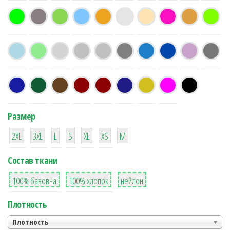
Размер
38
16
42
42
42
4
42
2XL
3XL
L
S
XL
XS
М
Состав ткани
8
36
2
100% бавовна
100% хлопок
нейлон
Плотность
Плотность