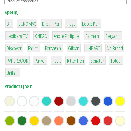
Бренд
1
1
1
2
2
B 1
BUROMAX
DreamPen
Floyd
Lecce Pen
3
3
1
4
26
Lediberg ТМ
XINDAO
Andre Philippe
Balmain
Bergamo
64
299
4
42
4
90
Discover
Farutti
Ferraghini
Gildan
LINE ART
No Brand
8
6
2
22
15
43
PAPERBOOK
Parker
Pusk
Ritter Pen
Senator
Totobi
1
Unilight
Product Цвет