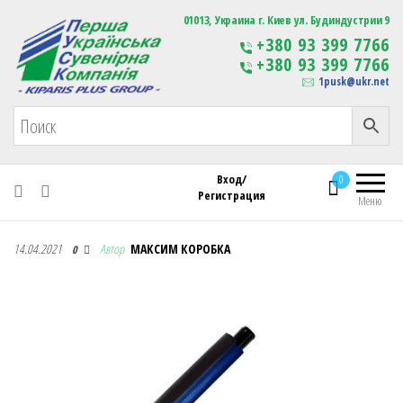
Первая Украинская Сувенирная Компания
01013, Украина г. Киев ул. Будиндустрии 9
Изготовление
+380 93 399 7766
сувенирной продукции
+380 93 399 7766
с логотипом
1pusk@ukr.net
Вход/
0
Регистрация
Меню
Первая Украинская Сувенирная Компания
14.04.2021
Автор
МАКСИМ КОРОБКА
0