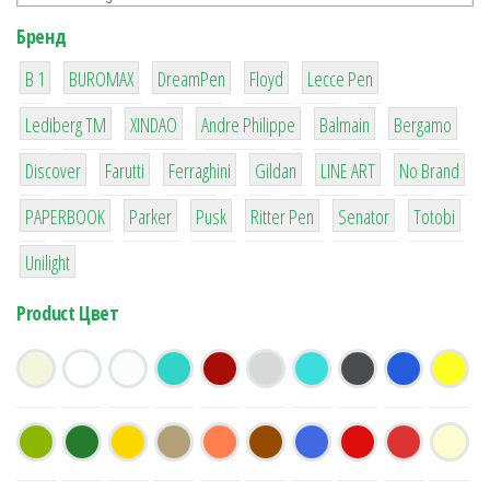
Бренд
1
1
1
2
2
B 1
BUROMAX
DreamPen
Floyd
Lecce Pen
3
3
1
4
26
Lediberg ТМ
XINDAO
Andre Philippe
Balmain
Bergamo
64
299
4
42
4
90
Discover
Farutti
Ferraghini
Gildan
LINE ART
No Brand
8
6
2
22
15
43
PAPERBOOK
Parker
Pusk
Ritter Pen
Senator
Totobi
1
Unilight
Product Цвет