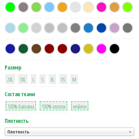
Размер
38
16
42
42
42
4
42
2XL
3XL
L
S
XL
XS
М
Состав ткани
8
36
2
100% бавовна
100% хлопок
нейлон
Плотность
Плотность