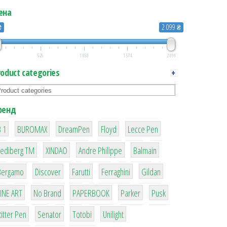
ена
₴
2 099 ₴
525
1 050
1 574
2 099
roduct categories
+
ренд
1
1
1
2
2
 1
BUROMAX
DreamPen
Floyd
Lecce Pen
3
3
1
4
Lediberg ТМ
XINDAO
Andre Philippe
Balmain
26
64
299
4
42
Bergamo
Discover
Farutti
Ferraghini
Gildan
4
90
8
6
2
LINE ART
No Brand
PAPERBOOK
Parker
Pusk
22
15
43
1
itter Pen
Senator
Totobi
Unilight