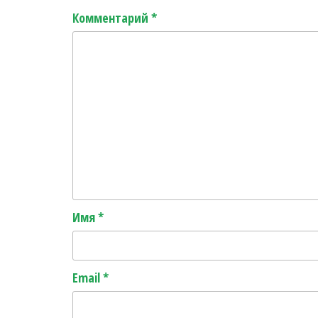
r
ь
Комментарий
*
Имя
*
Email
*