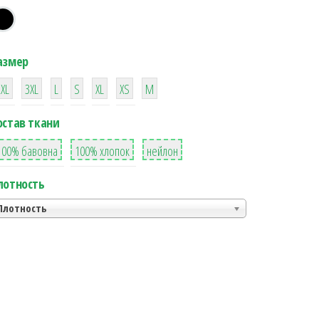
азмер
38
16
42
42
42
4
42
2XL
3XL
L
S
XL
XS
М
остав ткани
8
36
2
100% бавовна
100% хлопок
нейлон
лотность
Плотность