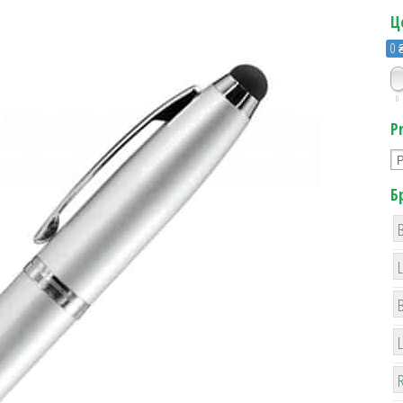
Ц
0 
0
P
Б
B
R