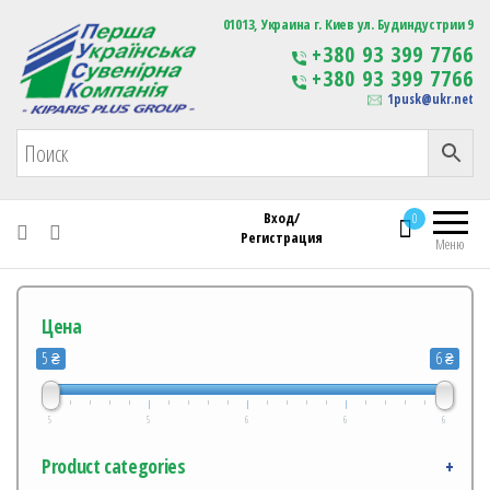
Первая Украинская Сувенирная Компания
01013, Украина г. Киев ул. Будиндустрии 9
Изготовление
+380 93 399 7766
сувенирной продукции
+380 93 399 7766
с логотипом
1pusk@ukr.net
Вход/
0
Регистрация
Меню
Цена
5 ₴
6 ₴
5
5
6
6
6
Product categories
+