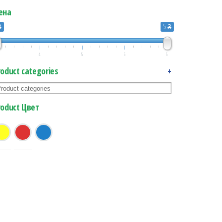
ена
₴
5 ₴
4
5
5
5
roduct categories
+
roduct Цвет