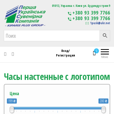
Первая Украинская Сувенирная Компания
01013, Украина г. Киев ул. Будиндустрии 9
Изготовление
+380 93 399 7766
сувенирной продукции
+380 93 399 7766
с логотипом
1pusk@ukr.net
Вход/
0
Регистрация
Меню
Часы настенные с логотипом
Цена
199 ₴
200 ₴