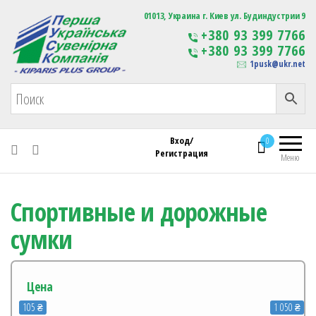
Первая Украинская Сувенирная Компания
01013, Украина г. Киев ул. Будиндустрии 9
Изготовление
+380 93 399 7766
сувенирной продукции
+380 93 399 7766
с логотипом
1pusk@ukr.net
Вход/
0
Регистрация
Меню
Спортивные и дорожные
сумки
Цена
105 ₴
1 050 ₴