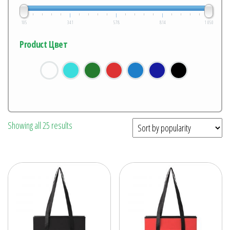
105
341
578
814
1 050
Product Цвет
Showing all 25 results