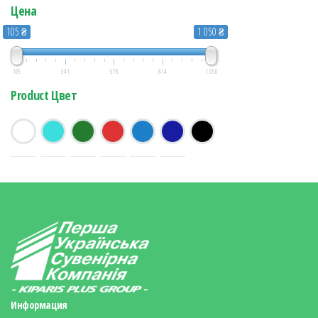
Цена
105 ₴
1 050 ₴
105
341
578
814
1 050
Product Цвет
Информация